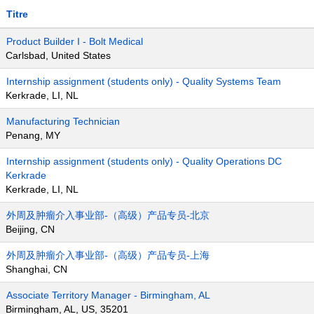
Titre
Product Builder I - Bolt Medical
Carlsbad, United States
Internship assignment (students only) - Quality Systems Team
Kerkrade, LI, NL
Manufacturing Technician
Penang, MY
Internship assignment (students only) - Quality Operations DC
Kerkrade
Kerkrade, LI, NL
外周及肿瘤介入事业部-（高级）产品专员-北京
Beijing, CN
外周及肿瘤介入事业部-（高级）产品专员-上海
Shanghai, CN
Associate Territory Manager - Birmingham, AL
Birmingham, AL, US, 35201