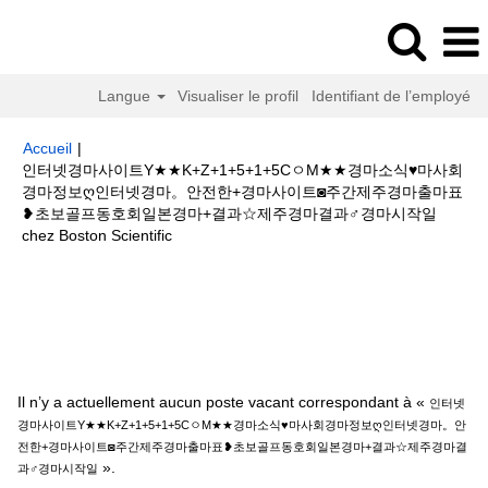
Langue
Visualiser le profil
Identifiant de l’employé
Accueil
|
인터넷경마사이트Y★★K+Z+1+5+1+5CㅇM★★경마소식♥마사회
경마정보ღ인터넷경마。안전한+경마사이트◙주간제주경마출마표
❥초보골프동호회일본경마+결과☆제주경마결과♂경마시작일
(page
chez Boston Scientific
actuelle)
Résultats de la recherche pour
"인터넷경마사이트
Y★★K+Z+1+5+1+5CㅇM★★경마소식♥마사회경마정보ღ인터넷경마。안전
한+경마사이트◙주간제주경마출마표❥초보골프동호회일본경마+결과☆제주
경마결과♂경마시작일".
Il n’y a actuellement aucun poste vacant correspondant à «
인터넷
경마사이트Y★★K+Z+1+5+1+5CㅇM★★경마소식♥마사회경마정보ღ인터넷경마。안
전한+경마사이트◙주간제주경마출마표❥초보골프동호회일본경마+결과☆제주경마결
».
과♂경마시작일