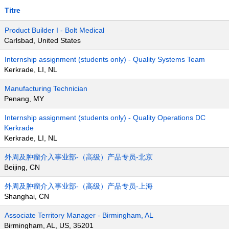
Titre
Product Builder I - Bolt Medical
Carlsbad, United States
Internship assignment (students only) - Quality Systems Team
Kerkrade, LI, NL
Manufacturing Technician
Penang, MY
Internship assignment (students only) - Quality Operations DC
Kerkrade
Kerkrade, LI, NL
外周及肿瘤介入事业部-（高级）产品专员-北京
Beijing, CN
外周及肿瘤介入事业部-（高级）产品专员-上海
Shanghai, CN
Associate Territory Manager - Birmingham, AL
Birmingham, AL, US, 35201