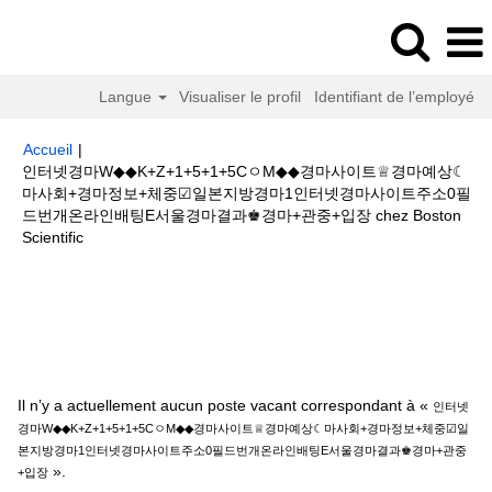
Langue
Visualiser le profil
Identifiant de l’employé
Accueil
|
인터넷경마W◆◆K+Z+1+5+1+5CㅇM◆◆경마사이트♕경마예상☾
마사회+경마정보+체중☑일본지방경마1인터넷경마사이트주소0필
드번개온라인배팅E서울경마결과♚경마+관중+입장 chez Boston
(page
Scientific
actuelle)
Résultats de la recherche pour
"인터넷경마
W◆◆K+Z+1+5+1+5CㅇM◆◆경마사이트♕경마예상☾마사회+경마정보+체중
☑일본지방경마1인터넷경마사이트주소0필드번개온라인배팅E서울경마결과
♚경마+관중+입장".
Il n’y a actuellement aucun poste vacant correspondant à «
인터넷
경마W◆◆K+Z+1+5+1+5CㅇM◆◆경마사이트♕경마예상☾마사회+경마정보+체중☑일
본지방경마1인터넷경마사이트주소0필드번개온라인배팅E서울경마결과♚경마+관중
».
+입장