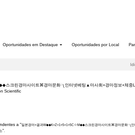
Oportunidades em Destaque
Oportunidades por Local
Par
Id
5CㅇM◆◆스크린경마사이트⌘경마문화༾인터넷베팅▲마사회+경마정보+체중
(página
ientific
atual)
결과W◆◆K+Z+1+5+1+5CㅇM◆◆스크린경마사이트⌘경마문화༾인터넷베팅
소".
ndentes a "
일본경마+결과W◆◆K+Z+1+5+1+5CㅇM◆◆스크린경마사이트⌘경마문화༾
".
소