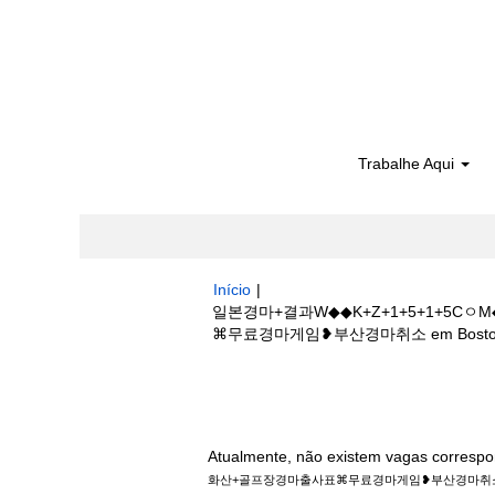
Trabalhe Aqui
Início
|
일본경마+결과W◆◆K+Z+1+5+1+
⌘무료경마게임❥부산경마취소 em Boston Sc
Buscar resultados para
"일본경마+
+골프장경마출사표⌘무료경마게임❥부산경마취
Atualmente, não existem vagas correspo
화산+골프장경마출사표⌘무료경마게임❥부산경마취