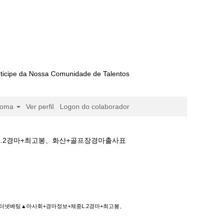
ticipe da Nossa Comunidade de Talentos
ioma
Ver perfil
Logon do colaborador
L.2경마+최고봉、화산+골프장경마출사표
▲마사회+경마정보+체중L.2경마+최고봉、화산
인터넷베팅▲마사회+경마정보+체중L.2경마+최고봉、