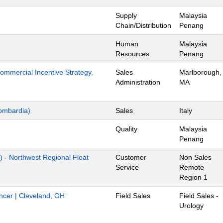
Supply
Malaysia
Chain/Distribution
Penang
Human
Malaysia
Resources
Penang
mmercial Incentive Strategy,
Sales
Marlborough,
Administration
MA
ombardia)
Sales
Italy
Quality
Malaysia
Penang
) - Northwest Regional Float
Customer
Non Sales
Service
Remote
Region 1
ancer | Cleveland, OH
Field Sales
Field Sales -
Urology