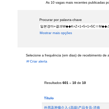
As 10 vagas mais recentes publicadas por
Procurar por palavra-chave
Mostrar mais opções
Selecione a frequência (em dias) de recebimento de a
Criar alerta
Resultados
601 – 10
de
10
Título
外周及肿瘤介入-(高级)产品专员-济南