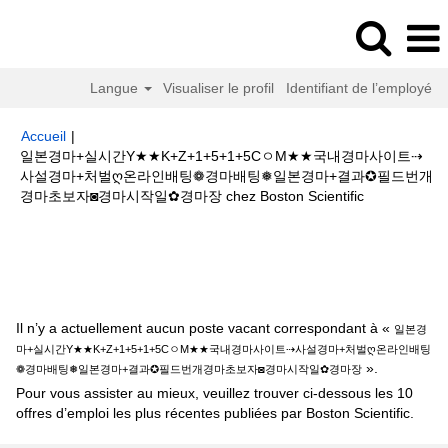
Langue
Visualiser le profil
Identifiant de l’employé
Accueil
|
일본경마+실시간Y★★K+Z+1+5+1+5CㅇM★★국내경마사이트⇢
사설경마+처벌ღ온라인배팅❁경마배팅❅일본경마+결과✪필드번개
(page
경마초보자◙경마시작일✿경마장 chez Boston Scientific
actuelle)
Résultats de la recherche pour
"일본경마+실시간
Y★★K+Z+1+5+1+5CㅇM★★국내경마사이트⇢사설경마+처벌ღ온라인배팅
❁경마배팅❅일본경마+결과✪필드번개경마초보자◙경마시작일✿경마장".
Il n’y a actuellement aucun poste vacant correspondant à «
일본경
마+실시간Y★★K+Z+1+5+1+5CㅇM★★국내경마사이트⇢사설경마+처벌ღ온라인배팅
».
❁경마배팅❅일본경마+결과✪필드번개경마초보자◙경마시작일✿경마장
Pour vous assister au mieux, veuillez trouver ci-dessous les 10
offres d’emploi les plus récentes publiées par Boston Scientific.