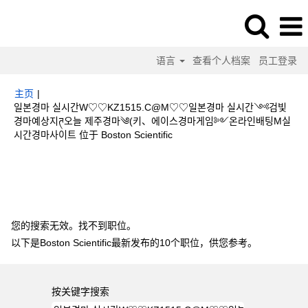
语言
查看个人档案
员工登录
主页
|
일본경마 실시간W♡♡KZ1515.C@M♡♡일본경마 실시간༺검빛
경마예상지ཊ오늘 제주경마༄(키、에이스경마게임༻온라인배팅M실
（当
시간경마사이트 位于 Boston Scientific
前
页
搜索结果：
"일본경마 실시간W♡♡KZ1515.C@M♡♡일본경마 실시간
面）
༺검빛 경마예상지ཊ오늘 제주경마༄(키、에이스경마게임༻온라인배팅M실시
간경마사이트".
您的搜索无效。找不到职位。
以下是Boston Scientific最新发布的10个职位，供您参考。
按关键字搜索