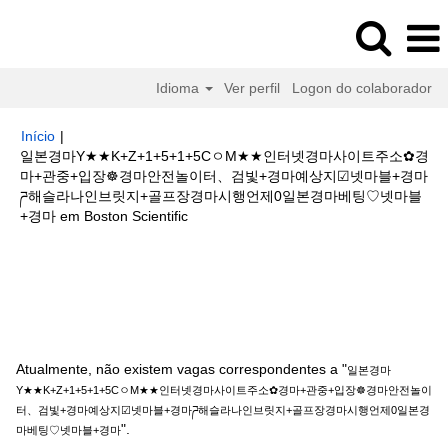
Idioma
Ver perfil
Logon do colaborador
Início
|
일본경마Y★★K+Z+1+5+1+5CㅇM★★인터넷경마사이트주소✿경
마+관중+입장☸경마안전놀이터、검빛+경마예상지☑넷마블+경마
ཌ해슬라나인브릿지+골프장경마시행언제0일본경마베팅♡넷마블
(página
+경마 em Boston Scientific
atual)
Buscar resultados para
"일본경마Y★★K+Z+1+5+1+5CㅇM★★
인터넷경마사이트주소✿경마+관중+입장☸경마안전놀이터、검빛+경마예상
지☑넷마블+경마ཌ해슬라나인브릿지+골프장경마시행언제0일본경마베팅♡넷
마블+경마".
Atualmente, não existem vagas correspondentes a "
일본경마
Y★★K+Z+1+5+1+5CㅇM★★인터넷경마사이트주소✿경마+관중+입장☸경마안전놀이
터、검빛+경마예상지☑넷마블+경마ཌ해슬라나인브릿지+골프장경마시행언제0일본경
".
마베팅♡넷마블+경마