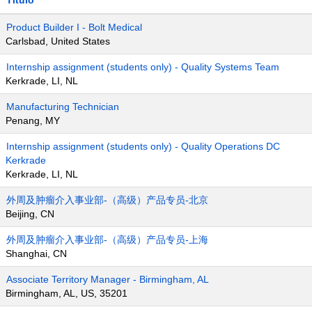
Título
Product Builder I - Bolt Medical
Carlsbad, United States
Internship assignment (students only) - Quality Systems Team
Kerkrade, LI, NL
Manufacturing Technician
Penang, MY
Internship assignment (students only) - Quality Operations DC
Kerkrade
Kerkrade, LI, NL
外周及肿瘤介入事业部-（高级）产品专员-北京
Beijing, CN
外周及肿瘤介入事业部-（高级）产品专员-上海
Shanghai, CN
Associate Territory Manager - Birmingham, AL
Birmingham, AL, US, 35201