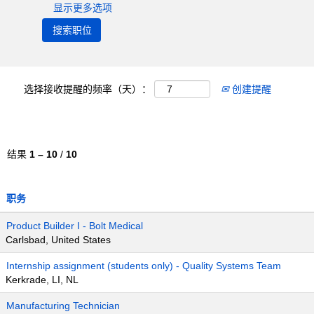
显示更多选项
选择接收提醒的频率（天）：
创建提醒
结果
1 – 10
/
10
职务
Product Builder I - Bolt Medical
Carlsbad, United States
Internship assignment (students only) - Quality Systems Team
Kerkrade, LI, NL
Manufacturing Technician