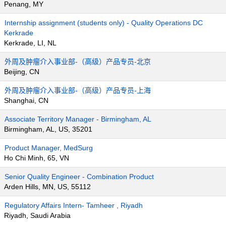
Penang, MY
Internship assignment (students only) - Quality Operations DC
Kerkrade
Kerkrade, LI, NL
外周及肿瘤介入事业部-（高级）产品专员-北京
Beijing, CN
外周及肿瘤介入事业部-（高级）产品专员-上海
Shanghai, CN
Associate Territory Manager - Birmingham, AL
Birmingham, AL, US, 35201
Product Manager, MedSurg
Ho Chi Minh, 65, VN
Senior Quality Engineer - Combination Product
Arden Hills, MN, US, 55112
Regulatory Affairs Intern- Tamheer , Riyadh
Riyadh, Saudi Arabia