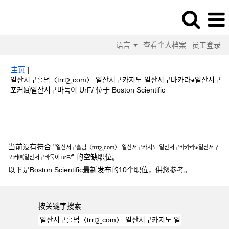
语言
查看个人档案
员工登录
主页
|
일산서구홀덤〈trrtշ‸com〉 일산서구카지노 일산서구바카라◕일산서구
（当
포커㉂일산서구바둑이 UrF/ 位于 Boston Scientific
前
页
搜索结果：
"일산서구홀덤〈trrtշ‸com〉 일산서구카지노 일산서구바카라◕
面）
일산서구포커㉂일산서구바둑이 urF/".
当前没有符合 "
일산서구홀덤〈trrtշ‸com〉 일산서구카지노 일산서구바카라◕일산서구
" 的空缺职位。
포커㉂일산서구바둑이 urF/
以下是Boston Scientific最新发布的10个职位，供您参考。
按关键字搜索