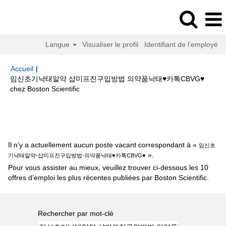
Langue
Visualiser le profil
Identifiant de l’employé
Accueil
|
임신초기낙­태알약 샵미­프­진구입방법 의약품낙­태♥카톡CBVG♥
(page
chez Boston Scientific
actuelle)
Résultats de la recherche pour
"임신초기낙­태알약-샵미­프­진구
입방법-의약품낙­태♥카톡CBVG♥".
Il n’y a actuellement aucun poste vacant correspondant à «
임신초
».
기낙­태알약-샵미­프­진구입방법-의약품낙­태♥카톡CBVG♥
Pour vous assister au mieux, veuillez trouver ci-dessous les 10
offres d’emploi les plus récentes publiées par Boston Scientific.
Rechercher par mot-clé