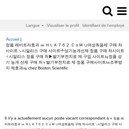
Langue
Visualiser le profil
Identifiant de l’employé
Accueil
|
정품 레비트라효과 ㎚ ＨＬＫ７６２.ＣｏＭ ∪여성최음제 구매 처
사이트↘시알리스 구매 사이트╇성기능개선제 정품 구매 처사이트
♀시알리스 정품 구매 처▶발기부전치료 제 구입 사이트㎏정품 성
기 능개 선제 구매 처∨발기부전치료 제 정품 구매사이트㎞조루방
(page
지 제효과㎎ chez Boston Scientific
actuelle)
Résultats de la recherche pour
"정품 레비트라효과 ㎚ ＨＬＫ
７６２.ＣｏＭ ∪여성최음제 구매 처사이트↘시알리스 구매 사이트╇성기능
개선제 정품 구매 처사이트♀시알리스 정품 구매 처▶발기부전치료 제 구입
사이트㎏정품 성기 능개 선제 구매 처∨발기부전치료 제 정품 구매사이트㎞조
루방지 제효과㎎".
Il n’y a actuellement aucun poste vacant correspondant à «
정품 레
비트라효과 ㎚ ＨＬＫ７６２.ＣｏＭ ∪여성최음제 구매 처사이트↘시알리스 구매 사