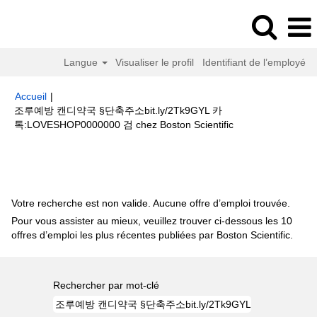
Langue
Visualiser le profil
Identifiant de l’employé
Accueil
|
조루예방 캔디약국 §단축주소bit.ly/2Tk9GYL 카
(page
톡:LOVESHOP0000000 검 chez Boston Scientific
actuelle)
Résultats de la recherche pour
"조루예방 캔디약국 §단축주소
bit.ly/2Tk9GYL 카톡:LOVESHOP0000000 검".
Votre recherche est non valide. Aucune offre d’emploi trouvée.
Pour vous assister au mieux, veuillez trouver ci-dessous les 10
offres d’emploi les plus récentes publiées par Boston Scientific.
Rechercher par mot-clé