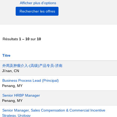
Afficher plus d’options
Résultats
1 – 10
sur
10
Titre
外周及肿瘤介入-(高级)产品专员-济南
Ji'nan, CN
Business Process Lead (Principal)
Penang, MY
Senior HRBP Manager
Penang, MY
Senior Manager, Sales Compensation & Commercial Incentive
Strategy, Urology