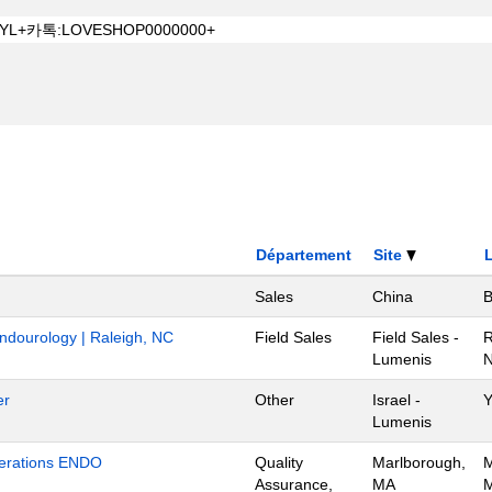
Département
Site
Sales
China
B
Endourology | Raleigh, NC
Field Sales
Field Sales -
R
Lumenis
N
er
Other
Israel -
Y
Lumenis
Operations ENDO
Quality
Marlborough,
M
Assurance,
MA
M