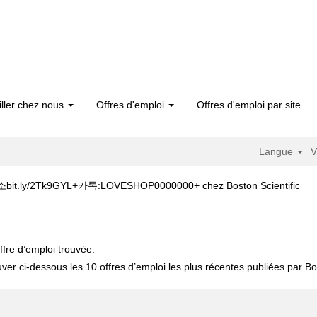
iller chez nous
Offres d'emploi
Offres d'emploi par site
Langue
V
(pa
2Tk9GYL+카톡:LOVESHOP0000000+ chez Boston Scientific
actu
조루증치료+캔디약국+§단축주소bit.ly/2Tk9GYL+카톡:LOVESHOP0000000+"
ffre d’emploi trouvée.
uver ci-dessous les 10 offres d’emploi les plus récentes publiées par Bos