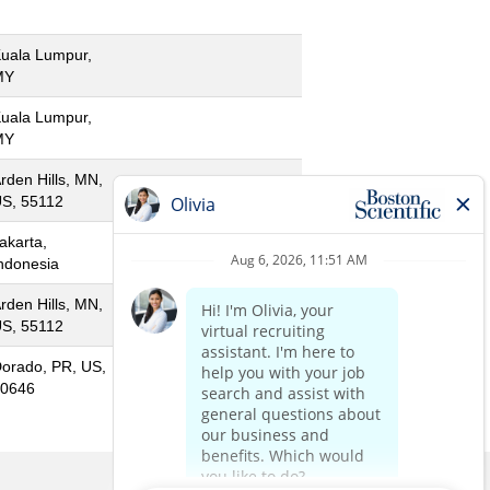
uala Lumpur,
MY
uala Lumpur,
MY
rden Hills, MN,
S, 55112
akarta,
ndonesia
rden Hills, MN,
S, 55112
orado, PR, US,
0646