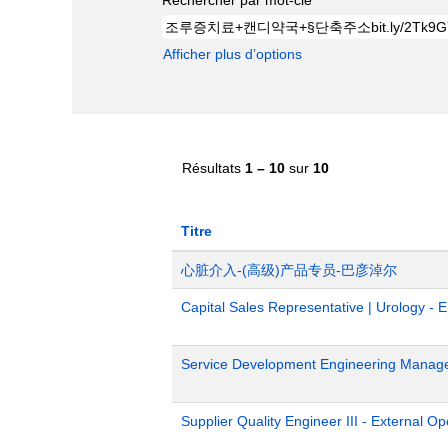
Afficher plus d’options
Résultats
1 – 10
sur
10
Titre
心脏介入-(高级)产品专员-巴彦淖尔
Capital Sales Representative | Urology - 
Service Development Engineering Manag
Supplier Quality Engineer III - External 