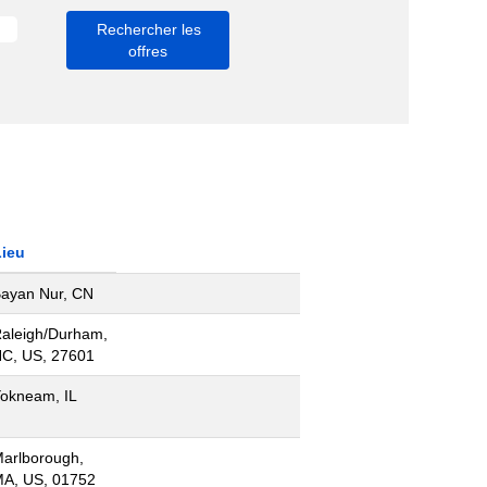
Lieu
ayan Nur, CN
aleigh/Durham,
C, US, 27601
okneam, IL
arlborough,
A, US, 01752