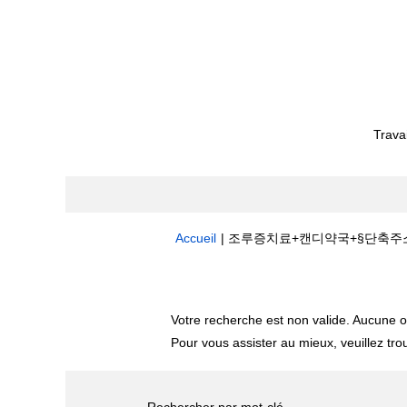
Trava
Accueil
|
조루증치료+캔디약국+§단축주소bit.ly/
Résultats de la recherche pour
"
Votre recherche est non valide. Aucune o
Pour vous assister au mieux, veuillez tro
Rechercher par mot-clé