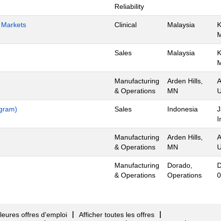
Reliability
h Markets
Clinical
Malaysia
K
Sales
Malaysia
K
Manufacturing
Arden Hills,
A
& Operations
MN
U
ogram)
Sales
Indonesia
J
I
Manufacturing
Arden Hills,
A
& Operations
MN
U
Manufacturing
Dorado,
D
& Operations
Operations
0
eures offres d'emploi
Afficher toutes les offres