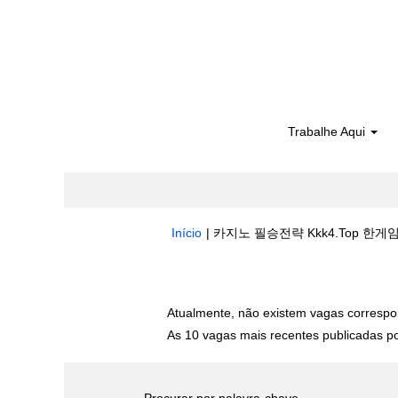
Trabalhe Aqui
Início
|
카지노 필승전략 Kkk4.Top 한게임
Buscar resultados para
"카지노 필승
Atualmente, não existem vagas correspo
As 10 vagas mais recentes publicadas por
Procurar por palavra-chave