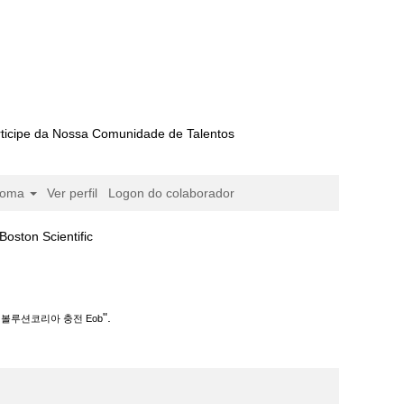
ticipe da Nossa Comunidade de Talentos
ioma
Ver perfil
Logon do colaborador
(página
 Scientific
atual)
충전 Eob".
".
에볼루션코리아 충전 Eob