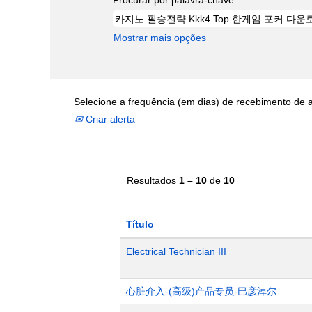
Mostrar mais opções
Selecione a frequência (em dias) de recebimento de a
Criar alerta
Resultados
1 – 10
de
10
Título
Electrical Technician III
心脏介入-(高级)产品专员-巴彦淖尔