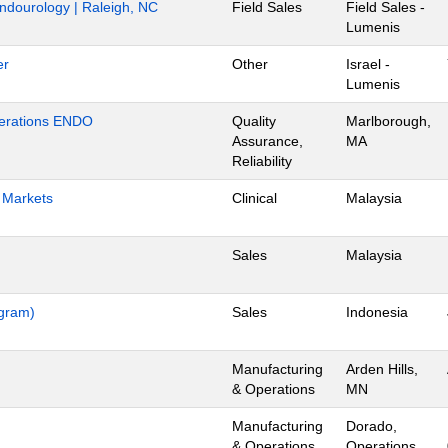
Endourology | Raleigh, NC
Field Sales
Field Sales -
Lumenis
er
Other
Israel -
Lumenis
Operations ENDO
Quality
Marlborough,
Assurance,
MA
Reliability
h Markets
Clinical
Malaysia
Sales
Malaysia
ogram)
Sales
Indonesia
Manufacturing
Arden Hills,
& Operations
MN
Manufacturing
Dorado,
& Operations
Operations