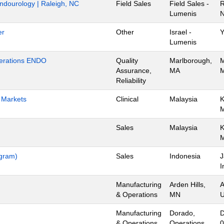
Endourology | Raleigh, NC
Field Sales
Field Sales -
R
Lumenis
N
er
Other
Israel -
Y
Lumenis
Operations ENDO
Quality
Marlborough,
M
Assurance,
MA
M
Reliability
h Markets
Clinical
Malaysia
K
Sales
Malaysia
K
ogram)
Sales
Indonesia
J
I
Manufacturing
Arden Hills,
A
& Operations
MN
U
Manufacturing
Dorado,
D
& Operations
Operations
0