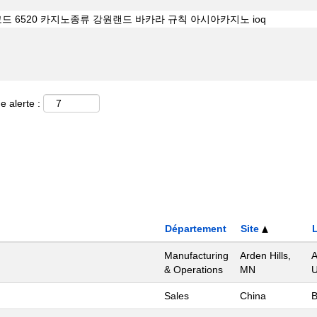
e alerte :
Département
Site
Manufacturing
Arden Hills,
A
& Operations
MN
U
Sales
China
B