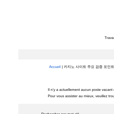
Trava
Accueil
|
카지노 사이트 주요 검증 포인트 Wt7
Résultats de la recherche pour
"
Il n’y a actuellement aucun poste vacan
Pour vous assister au mieux, veuillez tro
Rechercher par mot-clé