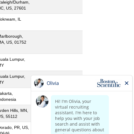
aleigh/Durham,
C, US, 27601
okneam, IL
arlborough,
A, US, 01752
uala Lumpur,
MY
uala Lumpur,
MY
akarta,
ndonesia
rden Hills, MN,
S, 55112
orado, PR, US,
0646