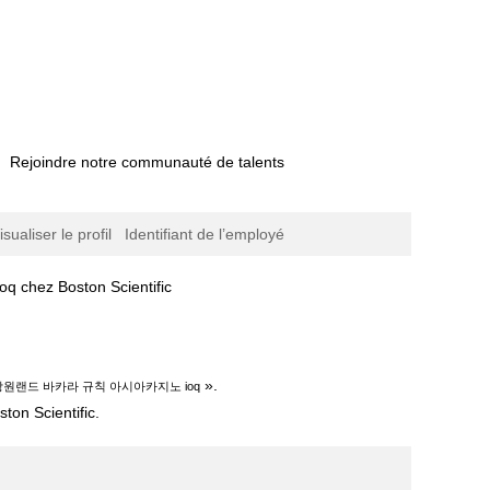
Rejoindre notre communauté de talents
isualiser le profil
Identifiant de l’employé
(page
Boston Scientific
actuelle)
카라 규칙 아시아카지노 ioq".
».
 강원랜드 바카라 규칙 아시아카지노 ioq
ton Scientific.