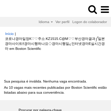
Idioma
Ver perfil
Logon do colaborador
Início
|
코로나경마일정K♡♡주소:KZ1515.C@M♡♡부산경마결과༼일본
경마사이트࿈경마시행하나요◇경마시행일¿인터넷경마E실시간경
(página
마 em Boston Scientific
atual)
Buscar resultados para
"코로나경마일정K♡♡주
소:KZ1515.C@M♡♡부산경마결과༼일본경마사이트࿈경마시행하나요◇경마
시행일¿인터넷경마E실시간경마".
Sua pesquisa é inválida. Nenhuma vaga encontrada.
As 10 vagas mais recentes publicadas por Boston Scientific estão
listadas abaixo para sua conveniência.
Procurar por palavra-chave