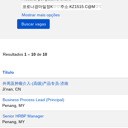
Mostrar mais opções
Resultados
1 – 10
de
10
Título
外周及肿瘤介入-(高级)产品专员-济南
Ji'nan, CN
Business Process Lead (Principal)
Penang, MY
Senior HRBP Manager
Penang, MY