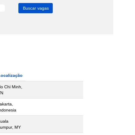
Localização
o Chi Minh,
VN
akarta,
ndonesia
uala
umpur, MY