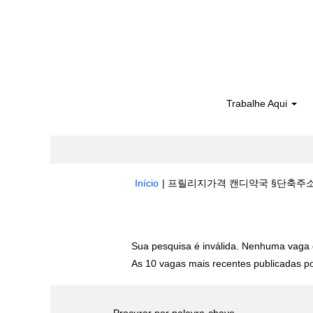
Trabalhe Aqui
Início
|
프릴리지가격 캔디약국 §단축주소bit.ly/
Buscar resultados para
"프릴리지가격 
Sua pesquisa é inválida. Nenhuma vaga 
As 10 vagas mais recentes publicadas por
Procurar por palavra-chave