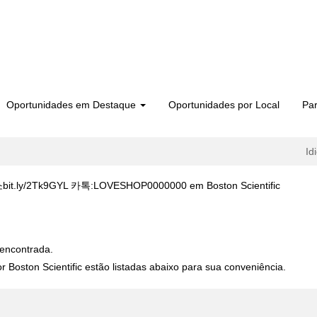
Oportunidades em Destaque
Oportunidades por Local
Par
Id
(página
2Tk9GYL 카톡:LOVESHOP0000000 em Boston Scientific
atual)
캔디약국 §단축주소bit.ly/2Tk9GYL 카톡:LOVESHOP0000000".
encontrada.
 Boston Scientific estão listadas abaixo para sua conveniência.