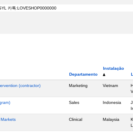
Instalação
Departamento
ervention (contractor)
Marketing
Vietnam
H
ogram)
Sales
Indonesia
J
I
h Markets
Clinical
Malaysia
K
L