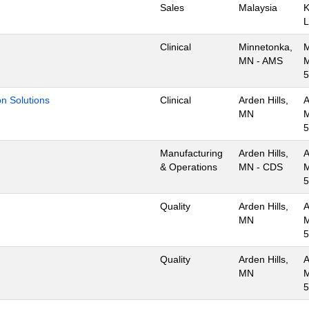
Sales
Malaysia
K
L
Clinical
Minnetonka,
M
MN - AMS
M
5
ion Solutions
Clinical
Arden Hills,
A
MN
M
5
Manufacturing
Arden Hills,
A
& Operations
MN - CDS
M
5
Quality
Arden Hills,
A
MN
M
5
Quality
Arden Hills,
A
MN
M
5