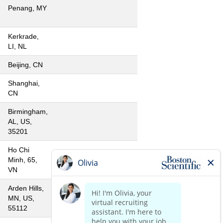
Penang, MY
Kerkrade,
LI, NL
Beijing, CN
Shanghai,
CN
Birmingham,
AL, US,
35201
Ho Chi
Minh, 65,
VN
Arden Hills,
MN, US,
55112