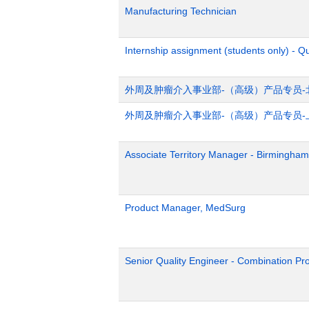
Manufacturing Technician
Internship assignment (students only) - Q
外周及肿瘤介入事业部-（高级）产品专员-
外周及肿瘤介入事业部-（高级）产品专员-
Associate Territory Manager - Birmingham
Product Manager, MedSurg
Senior Quality Engineer - Combination Pr