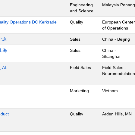
Engineering
Malaysia Penang
and Science
uality Operations DC Kerkrade
Quality
European Center
of Operations
北京
Sales
China - Beijing
上海
Sales
China -
Shanghai
, AL
Field Sales
Field Sales -
Neuromodulation
Marketing
Vietnam
oduct
Quality
Arden Hills, MN