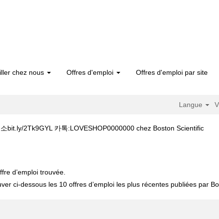
iller chez nous
Offres d'emploi
Offres d'emploi par site
Langue
V
(pag
/2Tk9GYL 카톡:LOVESHOP0000000 chez Boston Scientific
actue
프릴리지가격 캔디약국 §단축주소bit.ly/2Tk9GYL 카톡:LOVESHOP0000000".
ffre d’emploi trouvée.
uver ci-dessous les 10 offres d’emploi les plus récentes publiées par Bos