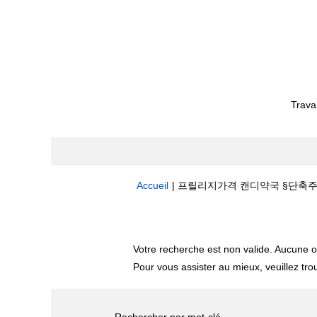
Trava
Accueil
|
프릴리지가격 캔디약국 §단축주소bit.ly
Résultats de la recherche pour
"
Votre recherche est non valide. Aucune o
Pour vous assister au mieux, veuillez tro
Rechercher par mot-clé