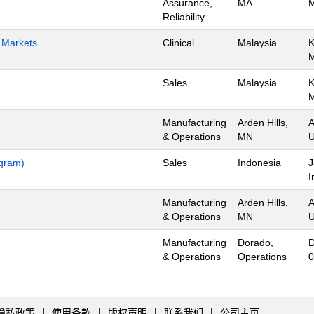
Assurance,
MA
M
Reliability
h Markets
Clinical
Malaysia
K
Sales
Malaysia
K
Manufacturing
Arden Hills,
A
& Operations
MN
U
ogram)
Sales
Indonesia
J
I
Manufacturing
Arden Hills,
A
& Operations
MN
U
Manufacturing
Dorado,
D
& Operations
Operations
0
隐私政策
使用条款
版权声明
联系我们
公司主页