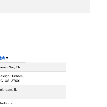
地点
ayan Nur, CN
aleigh/Durham,
C, US, 27601
okneam, IL
arlborough,