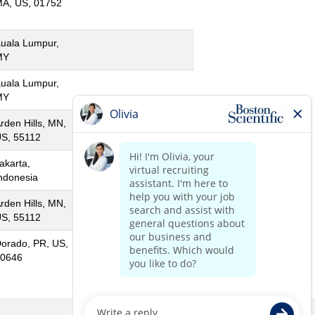
A, US, 01752
uala Lumpur,
MY
uala Lumpur,
MY
rden Hills, MN,
S, 55112
akarta,
ndonesia
rden Hills, MN,
S, 55112
orado, PR, US,
0646