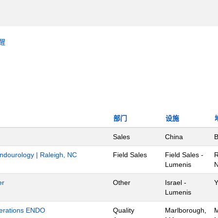
醒
部门
设施
Sales
China
B
Endourology | Raleigh, NC
Field Sales
Field Sales -
R
Lumenis
N
er
Other
Israel -
Y
Lumenis
Operations ENDO
Quality
Marlborough,
M