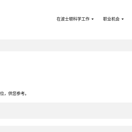
在波士顿科学工作
职业机会
（当
前
页
面）
0个职位，供您参考。