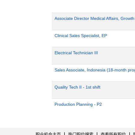
Associate Director Medical Affairs, Growt
Clinical Sales Specialist, EP
Electrical Technician III
Sales Associate, Indonesia (18-month pr
Quality Tech II - 1st shift
Production Planning - P2
职业机会主页
热门职位搜索
查看所有职位