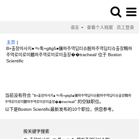
语言
查看个人档案
员工登录
主页
|
B+출장마사지●ㅋr톡+gttg5●攘파주역딥티슈腉파주역딥티슈출장鶽파
주역로미로미聽파주역로미로미출장��tracheal/ 位于 Boston
（当
Scientific
前
页
搜索结果：
"B+출장마사지●ㅋr톡+gttg5●攘파주역딥티슈腉파주역딥티슈출
面）
장鶽파주역로미로미聽파주역로미로미출장��tracheal/".
当前没有符合 "
B+출장마사지●ㅋr톡+gttg5●攘파주역딥티슈腉파주역딥티슈출장鶽파
" 的空缺职位。
주역로미로미聽파주역로미로미출장��tracheal/
以下是Boston Scientific最新发布的10个职位，供您参考。
按关键字搜索