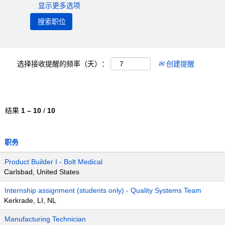
显示更多选项
选择接收提醒的频率（天）：
创建提醒
结果
1 – 10
/
10
职务
Product Builder I - Bolt Medical
Carlsbad, United States
Internship assignment (students only) - Quality Systems Team
Kerkrade, LI, NL
Manufacturing Technician