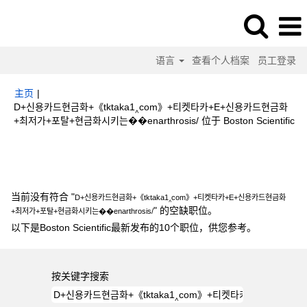
语言
查看个人档案
员工登录
主页
|
D+신용카드현금화+《tktaka1‸com》+티켓타카+E+신용카드현금화
（
+최저가+포탈+현금화시키는��enarthrosis/ 位于 Boston Scientific
前
页
搜索结果：
"D+신용카드현금화+《tktaka1‸com》+티켓타카+E+신용카드
面
현금화+최저가+포탈+현금화시키는��enarthrosis/".
当前没有符合 "
D+신용카드현금화+《tktaka1‸com》+티켓타카+E+신용카드현금화
" 的空缺职位。
+최저가+포탈+현금화시키는��enarthrosis/
以下是Boston Scientific最新发布的10个职位，供您参考。
按关键字搜索