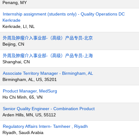
Penang, MY
Internship assignment (students only) - Quality Operations DC
Kerkrade
Kerkrade, LI, NL
外周及肿瘤介入事业部-（高级）产品专员-北京
Beijing, CN
外周及肿瘤介入事业部-（高级）产品专员-上海
Shanghai, CN
Associate Territory Manager - Birmingham, AL
Birmingham, AL, US, 35201
Product Manager, MedSurg
Ho Chi Minh, 65, VN
Senior Quality Engineer - Combination Product
Arden Hills, MN, US, 55112
Regulatory Affairs Intern- Tamheer , Riyadh
Riyadh, Saudi Arabia