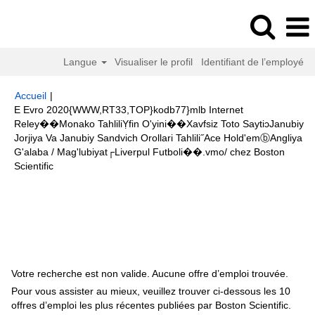
Langue
Visualiser le profil
Identifiant de l’employé
Accueil
|
E Evro 2020{WWW,RT33,TOP}kodb77}mlb Internet
Reley��Monako TahliliỴfin O'yini��Xavfsiz Toto SaytiɔJanubiy
Jorjiya Va Janubiy Sandvich Orollari Tahlili˝Ace Hold'emⓑAngliya
G'alaba / Mag'lubiyat┌Liverpul Futboli��.vmo/ chez Boston
(page
Scientific
actuelle)
Résultats de la recherche pour
"E Evro-
2020{WWW,RT33,TOP}kodb77}mlb internet reley��Monako tahliliỴfin
o'yini��Xavfsiz Toto saytiɔJanubiy Jorjiya va Janubiy Sandvich orollari
tahlili˝Ace Hold'emⓑAngliya g'alaba / mag'lubiyat┌Liverpul futboli��.vmo/".
Votre recherche est non valide. Aucune offre d’emploi trouvée.
Pour vous assister au mieux, veuillez trouver ci-dessous les 10
offres d’emploi les plus récentes publiées par Boston Scientific.