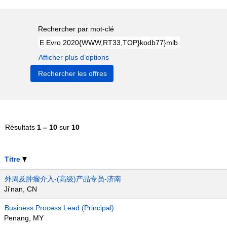
Rechercher par mot-clé
Afficher plus d’options
Résultats
1 – 10
sur
10
Titre
外周及肿瘤介入-(高级)产品专员-济南
Ji'nan, CN
Business Process Lead (Principal)
Penang, MY