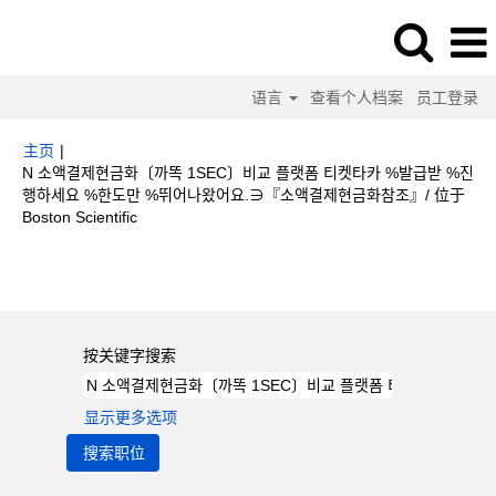
语言
查看个人档案
员工登录
主页
|
N 소액결제현금화〔까똑 1SEC〕비교 플랫폼 티켓타카 %발급받 %진
행하세요 %한도만 %뛰어나왔어요.∋『소액결제현금화참조』/ 位于
（当
Boston Scientific
前
页
搜索结果：
"N 소액결제현금화〔까똑 1SEC〕비교 플랫폼 티켓타카 %발급
面）
받 %진행하세요 %한도만 %뛰어나왔어요.∋『소액결제현금화참조』/".
按关键字搜索
显示更多选项