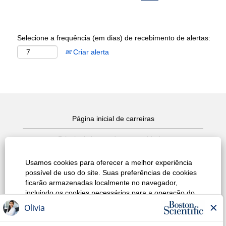
Selecione a frequência (em dias) de recebimento de alertas:
Criar alerta
Página inicial de carreiras
Principais busca de oportunidades
Exibir todas as oportunidades
Usamos cookies para oferecer a melhor experiência
possível de uso do site. Suas preferências de cookies
Política de Privacidade do site
ficarão armazenadas localmente no navegador,
incluindo os cookies necessários para a operação do
Termos de Uso
site. Além disso, a qualquer momento você pode
alterar se aceita ou recusa os cookies para melhorar o
Aviso de Direitos Autorais
desempenho do site, bem como os cookies usados