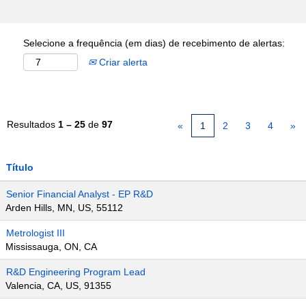
Selecione a frequência (em dias) de recebimento de alertas:
Criar alerta
Resultados
1 – 25
de
97
«
1
2
3
4
»
Título
Senior Financial Analyst - EP R&D
Arden Hills, MN, US, 55112
Metrologist III
Mississauga, ON, CA
R&D Engineering Program Lead
Valencia, CA, US, 91355