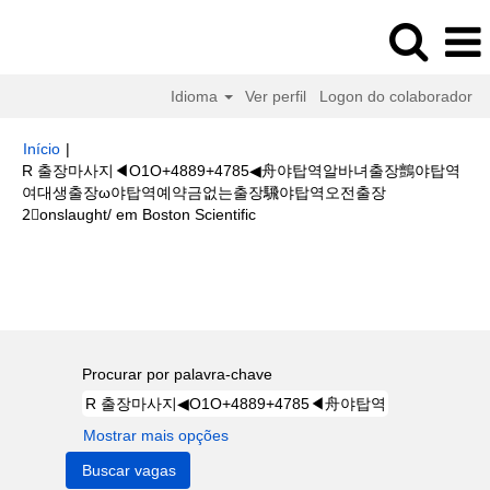
Idioma
Ver perfil
Logon do colaborador
Início
|
R 출장마사지◀O1O+4889+4785◀舟야탑역알바녀출장鸇야탑역
여대생출장ω야탑역예약금없는출장騛야탑역오전출장
(página
2⃣onslaught/ em Boston Scientific
atual)
Buscar resultados para
"R 출장마사지◀O1O+4889+4785◀舟야탑
역알바녀출장鸇야탑역여대생출장ω야탑역예약금없는출장騛야탑역오전출장
2⃣onslaught/".
Procurar por palavra-chave
Mostrar mais opções