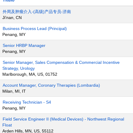
Título
外周及肿瘤介入-(高级)产品专员-济南
Ji'nan, CN
Business Process Lead (Principal)
Penang, MY
Senior HRBP Manager
Penang, MY
Senior Manager, Sales Compensation & Commercial Incentive
Strategy, Urology
Marlborough, MA, US, 01752
Account Manager, Coronary Therapies (Lombardia)
Milan, MI, IT
Receiving Technician - S4
Penang, MY
Field Service Engineer II (Medical Devices) - Northwest Regional
Float
Arden Hills, MN, US, 55112