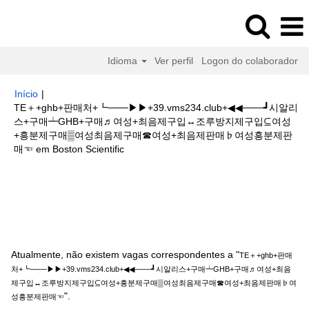
Idioma
Ver perfil
Logon do colaborador
Início
|
TE＋+ghb+판매처+┗───▶▶+39.vms234.club+◀◀───┛시알리
스+구매┷GHB+구매♬여성+최음제구입↔조루방지제구입⊆여성
+흥분제구매▒여성최음제구매☎여성+최음제판매♭여성흥분제판
(página
매☜ em Boston Scientific
atual)
Buscar resultados para
"TE＋+ghb+판매처
+┗───▶▶+39.vms234.club+◀◀───┛시알리스+구매┷GHB+구매♬여성
+최음제구입↔조루방지제구입⊆여성+흥분제구매▒여성최음제구매☎여성+최
음제판매♭여성흥분제판매☜".
Atualmente, não existem vagas correspondentes a "
TE＋+ghb+판매
처+┗───▶▶+39.vms234.club+◀◀───┛시알리스+구매┷GHB+구매♬여성+최음
제구입↔조루방지제구입⊆여성+흥분제구매▒여성최음제구매☎여성+최음제판매♭여
".
성흥분제판매☜