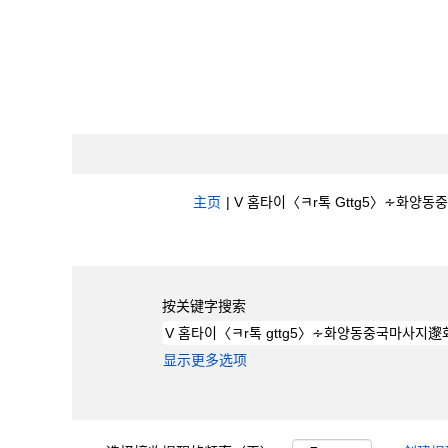
主页
|
V 홈타이〈ㅋr톡 Gttg5〉∻화양동중
搜索结果：
"V 홈타이〈ㅋr톡 gttg5〉
按关键字搜索
显示更多选项