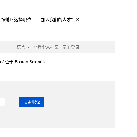
按地区选择职位
加入我们的人才社区
语言
查看个人档案
员工登录
（当
oston Scientific
前
页
.
面）