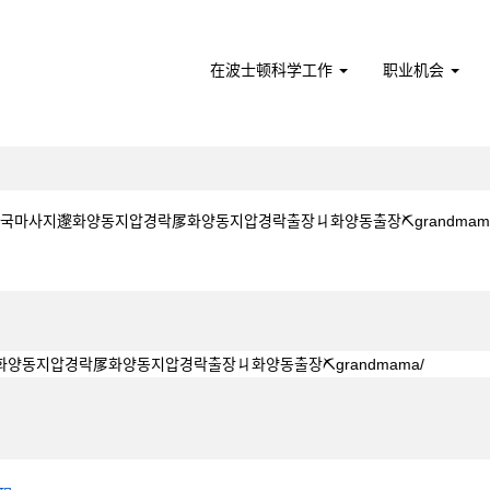
在波士顿科学工作
职业机会
국마사지邌화양동지압경락㞔화양동지압경락출장ㄐ화양동출장⛏grandmama/ 位于 B
∻화양동중국마사지邌화양동지압경락㞔화양동지압경락출장ㄐ화양동출장⛏grandmama/"