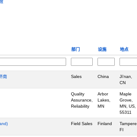
醒
部门
设施
地点
济南
Sales
China
Ji'nan,
CN
Quality
Arbor
Maple
Assurance,
Lakes,
Grove,
Reliability
MN
MN, US,
55311
land)
Field Sales
Finland
Tampere
FI