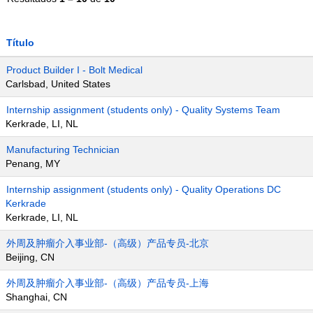
Título
Product Builder I - Bolt Medical
Carlsbad, United States
Internship assignment (students only) - Quality Systems Team
Kerkrade, LI, NL
Manufacturing Technician
Penang, MY
Internship assignment (students only) - Quality Operations DC
Kerkrade
Kerkrade, LI, NL
外周及肿瘤介入事业部-（高级）产品专员-北京
Beijing, CN
外周及肿瘤介入事业部-（高级）产品专员-上海
Shanghai, CN