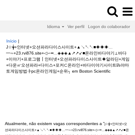
Idioma
Ver perfil
Logon do colaborador
Início
|
J☆╈+인터넷+오션파라다이스사이트+▲↘↖↖■◈◈◈…
━∽+23.rvi876.site+◁∽━…◈◈◈▲↗↗↙■온라인바다야기⊥바다
+이야기+프로그램┃인터넷+오션파라다이스사이트◈알라딘+게임
+다운㎥오션파라+다이스+포커⊂온라인+바다이야기사이트㎬야마
(página
토게임방법╊pc온라인게임+순위┐ em Boston Scientific
atual)
Buscar resultados para
"j☆╈+인터넷+오션파라다이스사이트
+▲↘↖↖■◈◈◈…━∽+23.rvi876.site+◁∽━…◈◈◈▲↗↗↙■온라인바다야
기⊥바다+이야기+프로그램┃인터넷+오션파라다이스사이트◈알라딘+게임
+다운㎥오션파라+다이스+포커⊂온라인+바다이야기사이트㎬야마토게임방법
╊pc온라인게임+순위┐".
Atualmente, não existem vagas correspondentes a "
j☆╈+인터넷+오
션파라다이스사이트+▲↘↖↖■◈◈◈…━∽+23.rvi876.site+◁∽━…◈◈◈▲↗↗↙■온