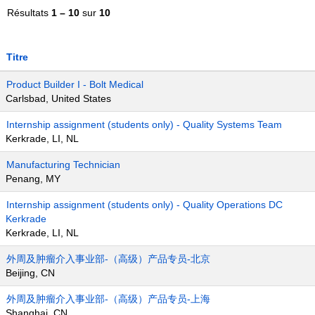
Résultats
1 – 10
sur
10
Titre
Product Builder I - Bolt Medical
Carlsbad, United States
Internship assignment (students only) - Quality Systems Team
Kerkrade, LI, NL
Manufacturing Technician
Penang, MY
Internship assignment (students only) - Quality Operations DC
Kerkrade
Kerkrade, LI, NL
外周及肿瘤介入事业部-（高级）产品专员-北京
Beijing, CN
外周及肿瘤介入事业部-（高级）产品专员-上海
Shanghai, CN