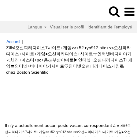
Langue
Visualiser le profil
Identifiant de l’employé
Accueil
|
Z㎑∂오션파라다이스7사이트+게임>>+52.ryn912.site+<<오션파라
다이스+사이트+게임●오션파라다이스+사이트┯인터넷바다이야기
㏏체리+마스터+pc+용㎝부산야마토▶인터넷+오션파라다이스7+게
임〓인터넷+바다이야기사이트♡인터넷오션파라다이스게임㎑
(page
chez Boston Scientific
actuelle)
Résultats de la recherche pour
"z㎑∂오션파라다이스7사이트
+게임>>+52.ryn912.site+<<오션파라다이스+사이트+게임●오션파라다이스
+사이트┯인터넷바다이야기㏏체리+마스터+pc+용㎝부산야마토▶인터넷+오
션파라다이스7+게임〓인터넷+바다이야기사이트♡인터넷오션파라다이스게
임㎑".
Il n’y a actuellement aucun poste vacant correspondant à «
z㎑∂오
션파라다이스7사이트+게임>>+52.ryn912.site+<<오션파라다이스+사이트+게임●오션