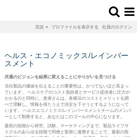
言語
プロファイルを表示する
社員のログイン
ヘ
ル
ス・
ヘルス・エコノミックス/レインバー
エ
スメント
コ
ノ
ミ
共通のビジョンを結果に変えることにやりがいを見つける
ッ
当社製品の価値を伝えることの重要性は、かつてないほど高まっ
ク
ています。 ヘルスケアのコスト負担者とサービス提供者に圧力が
ス
かかるのと同時に、患者さんは、各療法のコストとメリットを調
お
べて理解し、情報を得たうえで決定を下そうとするようになって
よ
います。 ヘルスエコノミクス/レインバースメントチームのメンバ
び
ーとして勤務すると、あなたはこのゴールの中心になります。
レ
最初の段階から研究、試験、マーケティングまで、製品ライフサ
イ
イクルのあらゆる段階で同僚と緊密に連携することで、最新の医
ン