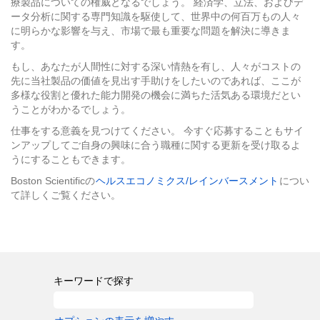
療製品についての権威となるでしょう。 経済学、立法、およびデ
バ
ータ分析に関する専門知識を駆使して、世界中の何百万もの人々
ー
に明らかな影響を与え、市場で最も重要な問題を解決に導きま
ス
す。
メ
もし、あなたが人間性に対する深い情熱を有し、人々がコストの
ン
先に当社製品の価値を見出す手助けをしたいのであれば、ここが
ト
多様な役割と優れた能力開発の機会に満ちた活気ある環境だとい
うことがわかるでしょう。
仕事をする意義を見つけてください。 今すぐ応募することもサイ
ンアップしてご自身の興味に合う職種に関する更新を受け取るよ
うにすることもできます。
Boston Scientificの
ヘルスエコノミクス/レインバースメント
につい
て詳しくご覧ください。
キーワードで探す