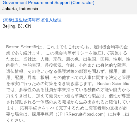
Government Procurement Support (Contractor)
Jakarta, Indonesia
(高级)卫生经济与市场准入经理
Beijing, BJ, CN
Boston Scientificは、これまでもこれからも、雇用機会均等の企
業であり続けます。 この機会均等ポリシーを徹底して実施する
ために、当社は、人種、宗教、肌の色、出生国、国籍、性別、性
的指向、性的表現、兵役状況、年齢、心的または身体的な障害、
遺伝情報、その他いかなる保護対象の部類を問わず、採用、雇
用、配属、昇進、報酬、その他すべての人事に関する決定と管理
を確実に行うための対策を引き続き講じます。 Boston Scientific
では、多様性のある社員が本来持っている独自の才能や能力から
力を引き出し、加えて最良かつ最も革新的な製品は、個性が尊重
され奨励される一体感のある職場から生み出されると確信してい
ます。 応募手続きをすべて完了するために障害者用の支援が必
要な場合は、採用事務局（JPHRRecruit@bsci.com）にお申し出
ください。