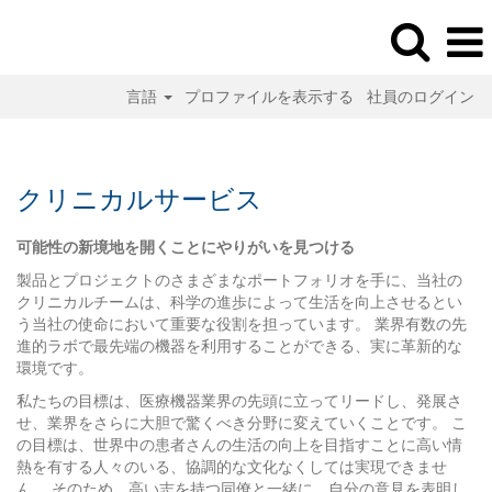
言語
プロファイルを表示する
社員のログイン
ク
リ
ニ
クリニカルサービス
カ
ル
可能性の新境地を開くことにやりがいを見つける
サ
ー
製品とプロジェクトのさまざまなポートフォリオを手に、当社の
ビ
クリニカルチームは、科学の進歩によって生活を向上させるとい
ス
う当社の使命において重要な役割を担っています。 業界有数の先
進的ラボで最先端の機器を利用することができる、実に革新的な
環境です。
私たちの目標は、医療機器業界の先頭に立ってリードし、発展さ
せ、業界をさらに大胆で驚くべき分野に変えていくことです。 こ
の目標は、世界中の患者さんの生活の向上を目指すことに高い情
熱を有する人々のいる、協調的な文化なくしては実現できませ
ん。 そのため、高い志を持つ同僚と一緒に、自分の意見を表明し