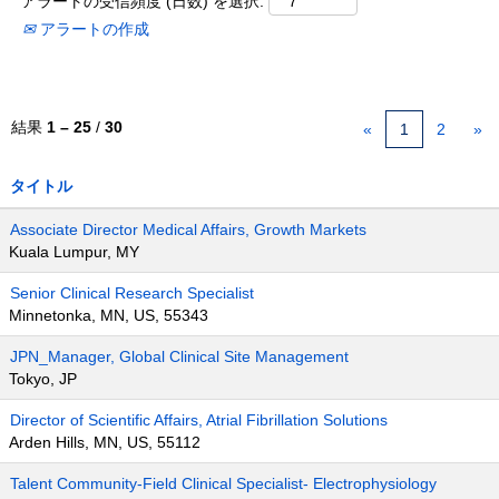
アラートの受信頻度 (日数) を選択:
アラートの作成
結果
1 – 25
/
30
«
1
2
»
タイトル
Associate Director Medical Affairs, Growth Markets
Kuala Lumpur, MY
Senior Clinical Research Specialist
Minnetonka, MN, US, 55343
JPN_Manager, Global Clinical Site Management
Tokyo, JP
Director of Scientific Affairs, Atrial Fibrillation Solutions
Arden Hills, MN, US, 55112
Talent Community-Field Clinical Specialist- Electrophysiology