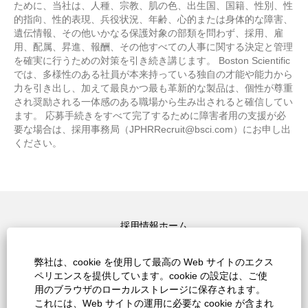
ために、当社は、人種、宗教、肌の色、出生国、国籍、性別、性
的指向、性的表現、兵役状況、年齢、心的または身体的な障害、
遺伝情報、その他いかなる保護対象の部類を問わず、採用、雇
用、配属、昇進、報酬、その他すべての人事に関する決定と管理
を確実に行うための対策を引き続き講じます。 Boston Scientific
では、多様性のある社員が本来持っている独自の才能や能力から
力を引き出し、加えて最良かつ最も革新的な製品は、個性が尊重
され奨励される一体感のある職場から生み出されると確信してい
ます。 応募手続きをすべて完了するために障害者用の支援が必
要な場合は、採用事務局（JPHRRecruit@bsci.com）にお申し出
ください。
採用情報ホーム
上位検索キーワード
弊社は、cookie を使用して最高の Web サイトのエクス
ペリエンスを提供しています。cookie の設定は、ご使
すべての職種を見る
用のブラウザのローカルストレージに保存されます。
これには、Web サイトの運用に必要な cookie が含まれ