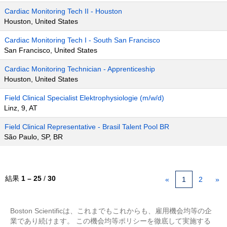
Cardiac Monitoring Tech II - Houston
Houston, United States
Cardiac Monitoring Tech I - South San Francisco
San Francisco, United States
Cardiac Monitoring Technician - Apprenticeship
Houston, United States
Field Clinical Specialist Elektrophysiologie (m/w/d)
Linz, 9, AT
Field Clinical Representative - Brasil Talent Pool BR
São Paulo, SP, BR
結果
1 – 25
/
30
«
1
2
»
Boston Scientificは、これまでもこれからも、雇用機会均等の企
業であり続けます。 この機会均等ポリシーを徹底して実施する