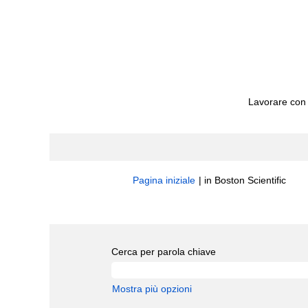
Lavorare con
(pag
Pagina iniziale
|
in Boston Scientific
corre
Risultati di ricerca per
"Messico".
Cerca per parola chiave
Mostra più opzioni