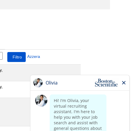
Azzera
y,
y,
,