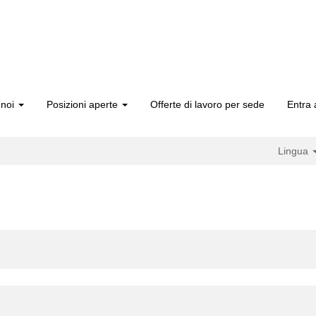
 noi
Posizioni aperte
Offerte di lavoro per sede
Entra 
Lingua
ina
nte)