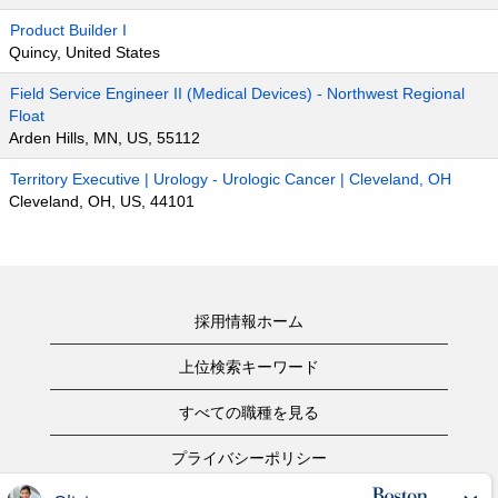
Product Builder I
Quincy, United States
Field Service Engineer II (Medical Devices) - Northwest Regional
Float
Arden Hills, MN, US, 55112
Territory Executive | Urology - Urologic Cancer | Cleveland, OH
Cleveland, OH, US, 44101
採用情報ホーム
上位検索キーワード
すべての職種を見る
プライバシーポリシー