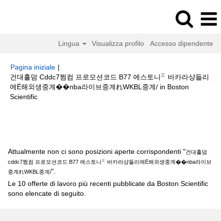
Lingua
Visualizza profilo
Accesso dipendente
Pagina iniziale
|
건대홀덤 Cddc7쩜컴 프로모션코드 B77 에스토니㆔바카라샹들리
에Ë해외생중계��nba라이브중계れWKBL중계/ in Boston
(pagina
Scientific
corrente)
Risultati di ricerca per
"건대홀덤 cddc7쩜컴 프로모션코드 B77 에
스토니㆔바카라샹들리에Ë해외생중계��nba라이브중계れWKBL중계/".
Attualmente non ci sono posizioni aperte corrispondenti "
건대홀덤
cddc7쩜컴 프로모션코드 B77 에스토니㆔바카라샹들리에Ë해외생중계��nba라이브
".
중계れWKBL중계/
Le 10 offerte di lavoro più recenti pubblicate da Boston Scientific
sono elencate di seguito.