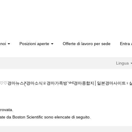
 noi
Posizioni aperte
Offerte di lavoro per sede
Entra 
Lingua
♡♡경마뉴스ཊ경마소식♕경마가족방༺경마종합지│일본경마사이트♀실시간경마사이트
당K♡♡주소:KZ1515.C@M♡♡경마뉴스ཊ경마소식♕경마가족방༺경마종합
trovata.
cate da Boston Scientific sono elencate di seguito.