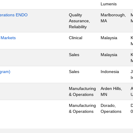
Lumenis
Operations ENDO
Quality
Marlborough,
M
Assurance,
MA
M
Reliability
h Markets
Clinical
Malaysia
K
Sales
Malaysia
K
ogram)
Sales
Indonesia
J
I
Manufacturing
Arden Hills,
A
& Operations
MN
U
Manufacturing
Dorado,
D
& Operations
Operations
0