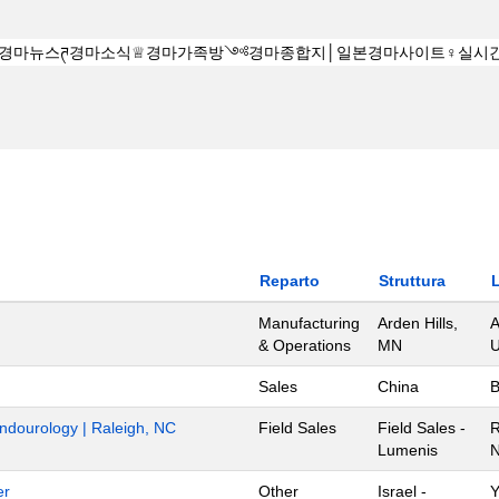
Reparto
Struttura
Manufacturing
Arden Hills,
A
& Operations
MN
U
Sales
China
B
Endourology | Raleigh, NC
Field Sales
Field Sales -
R
Lumenis
N
er
Other
Israel -
Y