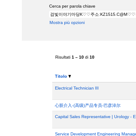
Cerca per parola chiave
Mostra più opzioni
Risultati
1 – 10
di
10
Titolo
Electrical Technician III
心脏介入-(高级)产品专员-巴彦淖尔
Capital Sales Representative | Urology - 
Service Development Engineering Manag