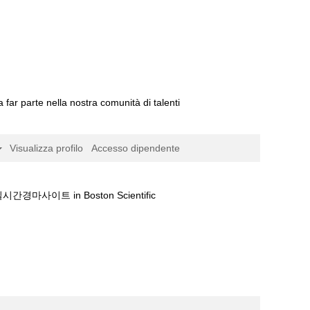
a far parte nella nostra comunità di talenti
Visualizza profilo
Accesso dipendente
(pagina
 in Boston Scientific
corrente)
지│일본경마사이트♀실시간경마사이트".