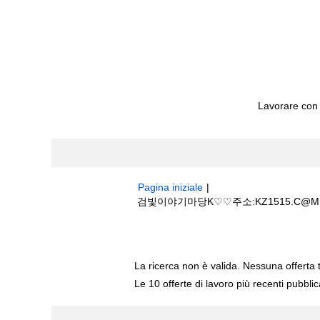
Lavorare con
Pagina iniziale
|
검빛이야기마당K♡♡주소:KZ1515.C@M
Risultati di ricerca per
"검빛이야기마
La ricerca non è valida. Nessuna offerta 
Le 10 offerte di lavoro più recenti pubbli