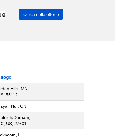
Luogo
rden Hills, MN,
S, 55112
ayan Nur, CN
aleigh/Durham,
C, US, 27601
okneam, IL