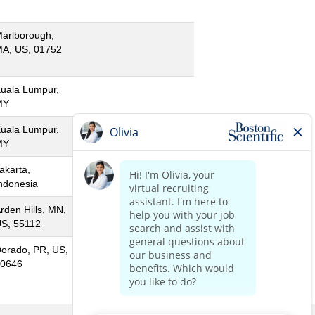
arlborough,
A, US, 01752
uala Lumpur,
MY
uala Lumpur,
MY
akarta,
ndonesia
rden Hills, MN,
S, 55112
orado, PR, US,
0646