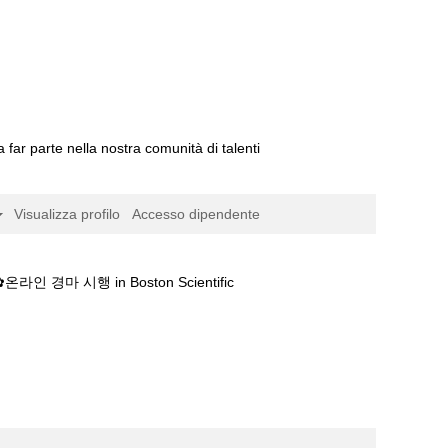
a far parte nella nostra comunità di talenti
Visualizza profilo
Accesso dipendente
(pagina
시행 in Boston Scientific
corrente)
세정보༾일본경마 결과✿온라인 경마 시행".