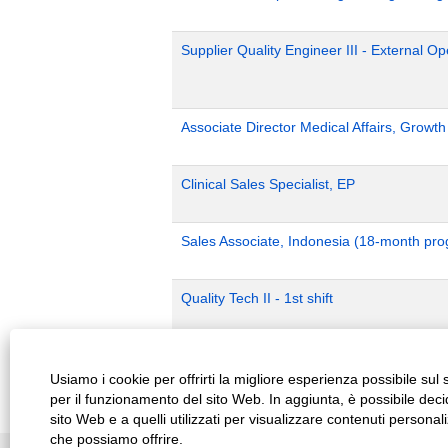
Supplier Quality Engineer III - External 
Associate Director Medical Affairs, Growt
Clinical Sales Specialist, EP
Sales Associate, Indonesia (18-month pr
Quality Tech II - 1st shift
Production Planning - P2
Usiamo i cookie per offrirti la migliore esperienza possibile su
per il funzionamento del sito Web. In aggiunta, è possibile deci
sito Web e a quelli utilizzati per visualizzare contenuti personal
che possiamo offrire.