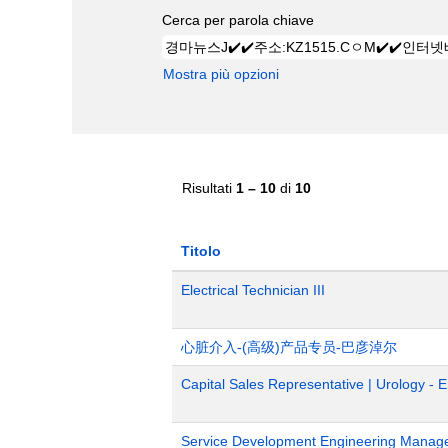
Cerca per parola chiave
Mostra più opzioni
Risultati
1 – 10
di
10
Titolo
Electrical Technician III
心脏介入-(高级)产品专员-巴彦淖尔
Capital Sales Representative | Urology - 
Service Development Engineering Manag