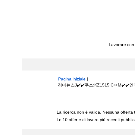
Lavorare con
Pagina iniziale
|
경마뉴스J✔️✔️주소:KZ1515.CㅇM✔️
Risultati di ricerca per
"경마뉴스J✔️
La ricerca non è valida. Nessuna offerta 
Le 10 offerte di lavoro più recenti pubbli