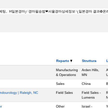
Reparto
Struttura
Manufacturing
Arden Hills,
A
& Operations
MN
U
Sales
China
B
Endourology | Raleigh, NC
Field Sales
Field Sales -
R
Lumenis
N
er
Other
Israel -
Y