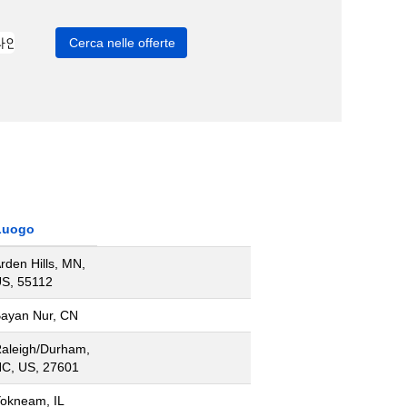
Luogo
rden Hills, MN,
S, 55112
ayan Nur, CN
aleigh/Durham,
C, US, 27601
okneam, IL