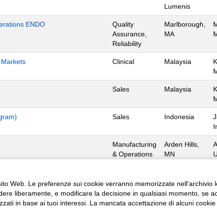
Lumenis
Operations ENDO
Quality
Marlborough,
M
Assurance,
MA
M
Reliability
h Markets
Clinical
Malaysia
K
Sales
Malaysia
K
ogram)
Sales
Indonesia
J
I
Manufacturing
Arden Hills,
A
& Operations
MN
U
Manufacturing
Dorado,
D
& Operations
Operations
0
l sito Web. Le preferenze sui cookie verranno memorizzate nell'archivio l
dere liberamente, e modificare la decisione in qualsiasi momento, se acc
izzati in base ai tuoi interessi. La mancata accettazione di alcuni cookie