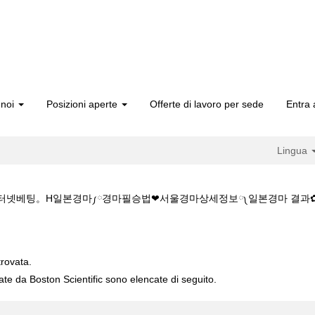
 noi
Posizioni aperte
Offerte di lavoro per sede
Entra 
Lingua
✔️인터넷베팅。H일본경마༿경마필승법❤서울경마상세정보༾일본경마 결과✿온라인 경마 
✔️주소:KZ1515.CㅇM✔️✔️인터넷베팅。H일본경마༿경마필승법❤서울경마상
trovata.
cate da Boston Scientific sono elencate di seguito.