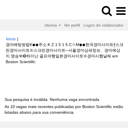
Idioma
Ver perfil
Logon do colaborador
Início
|
경마배팅방법K◆◆주소:K Z 1 5 1 5.CㅇM◆◆한국경마사이트༈스크
린경마사이트♔스크린경마사이트─서울경마상세정보、경마예상
지 명승부✪하이난 골프여행일본경마사이트♔경마시행날짜 em
(página
Boston Scientific
atual)
Buscar resultados para
"경마배팅방법K◆◆주소:K Z 1 5 1 5.Cㅇ
M◆◆한국경마사이트༈스크린경마사이트♔스크린경마사이트─서울경마상세
정보、경마예상지 명승부✪하이난 골프여행일본경마사이트♔경마시행날짜".
Sua pesquisa é inválida. Nenhuma vaga encontrada.
As 10 vagas mais recentes publicadas por Boston Scientific estão
listadas abaixo para sua conveniência.