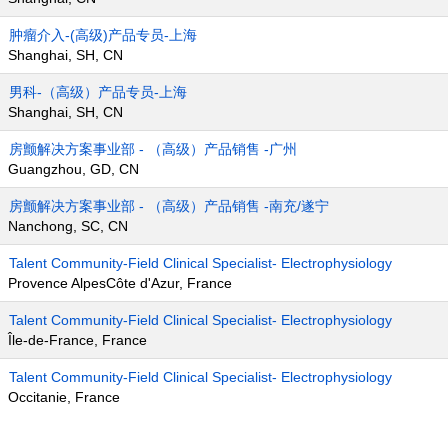
肿瘤介入-(高级)产品专员-上海
Shanghai, SH, CN
男科-（高级）产品专员-上海
Shanghai, SH, CN
房颤解决方案事业部 - （高级）产品销售 -广州
Guangzhou, GD, CN
房颤解决方案事业部 - （高级）产品销售 -南充/遂宁
Nanchong, SC, CN
Talent Community-Field Clinical Specialist- Electrophysiology
Provence AlpesCôte d'Azur, France
Talent Community-Field Clinical Specialist- Electrophysiology
Île-de-France, France
Talent Community-Field Clinical Specialist- Electrophysiology
Occitanie, France