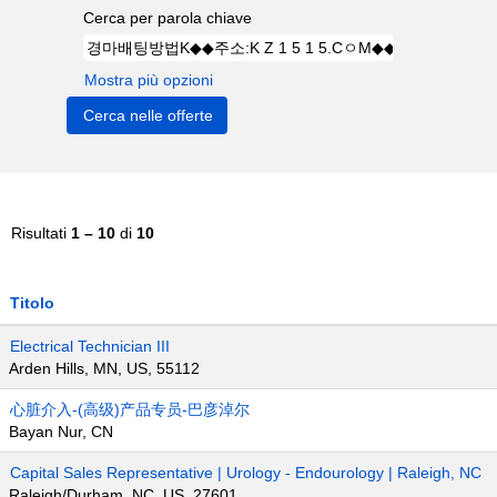
Cerca per parola chiave
Mostra più opzioni
Risultati
1 – 10
di
10
Titolo
Electrical Technician III
Arden Hills, MN, US, 55112
心脏介入-(高级)产品专员-巴彦淖尔
Bayan Nur, CN
Capital Sales Representative | Urology - Endourology | Raleigh, NC
Raleigh/Durham, NC, US, 27601