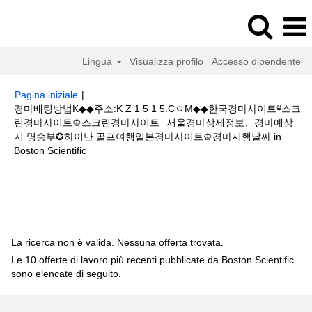
Lingua
Visualizza profilo
Accesso dipendente
Pagina iniziale
|
경마배팅방법K◆◆주소:K Z 1 5 1 5.CㅇM◆◆한국경마사이트༈스크
린경마사이트♔스크린경마사이트─서울경마상세정보、경마예상
지 명승부✪하이난 골프여행일본경마사이트♔경마시행날짜 in
(pagina
Boston Scientific
corrente)
Risultati di ricerca per
"경마배팅방법K◆◆주소:K Z 1 5 1 5.Cㅇ
M◆◆한국경마사이트༈스크린경마사이트♔스크린경마사이트─서울경마상세
정보、경마예상지 명승부✪하이난 골프여행일본경마사이트♔경마시행날짜".
La ricerca non è valida. Nessuna offerta trovata.
Le 10 offerte di lavoro più recenti pubblicate da Boston Scientific
sono elencate di seguito.