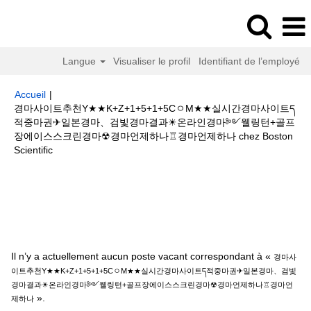
Langue
Visualiser le profil
Identifiant de l’employé
Accueil
|
경마사이트추천Y★★K+Z+1+5+1+5CㅇM★★실시간경마사이트ད
적중마권✈일본경마、검빛경마결과☀온라인경마༻웰링턴+골프
장에이스스크린경마☢경마언제하나♖경마언제하나 chez Boston
(page
Scientific
actuelle)
Résultats de la recherche pour
"경마사이트추천
Y★★K+Z+1+5+1+5CㅇM★★실시간경마사이트ད적중마권✈일본경마、검빛
경마결과☀온라인경마༻웰링턴+골프장에이스스크린경마☢경마언제하나♖
경마언제하나".
Il n’y a actuellement aucun poste vacant correspondant à «
경마사
이트추천Y★★K+Z+1+5+1+5CㅇM★★실시간경마사이트ད적중마권✈일본경마、검빛
경마결과☀온라인경마༻웰링턴+골프장에이스스크린경마☢경마언제하나♖경마언
».
제하나