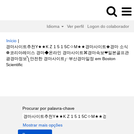
Idioma
Ver perfil
Logon do colaborador
Início
|
경마사이트추천Y★★K Z 1 5 1 5CㅇM★★경마사이트♚경마 소식
☸코리아레이스 경마◆온라인 경마사이트⌘경마속보❤일본골프관
광경마정보༽안전한 경마사이트༿부산경마일정 em Boston
(página
Scientific
atual)
Buscar resultados para
"경마사이트추천Y★★K Z 1 5 1 5Cㅇ
M★★경마사이트♚경마 소식☸코리아레이스 경마◆온라인 경마사이트⌘경마
속보❤일본골프관광경마정보༽안전한 경마사이트༿부산경마일정".
Procurar por palavra-chave
Mostrar mais opções