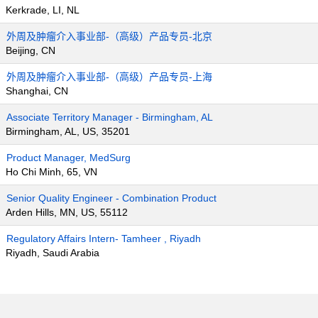
Kerkrade, LI, NL
外周及肿瘤介入事业部-（高级）产品专员-北京
Beijing, CN
外周及肿瘤介入事业部-（高级）产品专员-上海
Shanghai, CN
Associate Territory Manager - Birmingham, AL
Birmingham, AL, US, 35201
Product Manager, MedSurg
Ho Chi Minh, 65, VN
Senior Quality Engineer - Combination Product
Arden Hills, MN, US, 55112
Regulatory Affairs Intern- Tamheer , Riyadh
Riyadh, Saudi Arabia