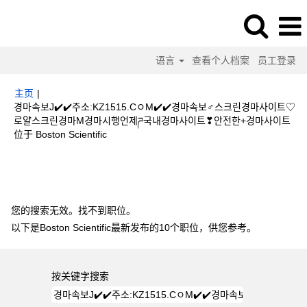
语言
查看个人档案
员工登录
主页
|
경마속보J✔️✔️주소:KZ1515.CㅇM✔️✔️경마속보♂스크린경마사이트♡
로얄스크린경마M경마시행언제ཌ국내경마사이트❣안전한+경마사이트
（当
位于 Boston Scientific
前
页
搜索结果：
"경마속보J✔️✔️주소:KZ1515.CㅇM✔️✔️경마속보♂스크린경마
面）
사이트♡로얄스크린경마M경마시행언제ཌ국내경마사이트❣안전한+경마사이트".
您的搜索无效。找不到职位。
以下是Boston Scientific最新发布的10个职位，供您参考。
按关键字搜索