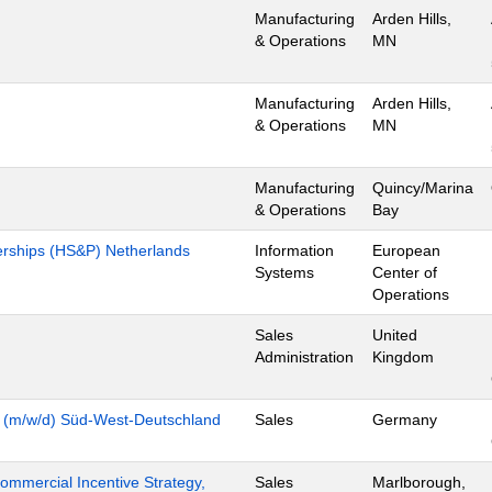
Manufacturing
Arden Hills,
& Operations
MN
Manufacturing
Arden Hills,
& Operations
MN
Manufacturing
Quincy/Marina
& Operations
Bay
nerships (HS&P) Netherlands
Information
European
Systems
Center of
Operations
Sales
United
Administration
Kingdom
y (m/w/d) Süd-West-Deutschland
Sales
Germany
mmercial Incentive Strategy,
Sales
Marlborough,