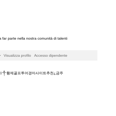
a far parte nella nostra comunità di talenti
Visualizza profilo
Accesso dipendente
얄경마༒황제골프투어경마사이트추천¿금주
마사이트༾경마뉴스☭로얄경마༒황제골프투어경마사