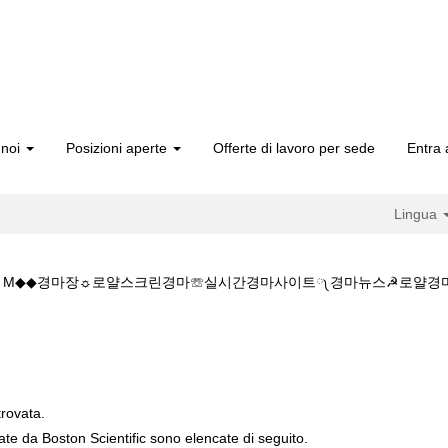
 noi
Posizioni aperte
Offerte di lavoro per sede
Entra 
Lingua
 1 5.CㅇM◆◆경마장☼로얄스크린경마☏실시간경마사이트༾경마뉴스☭로
K◆◆주소:K Z 1 5 1 5.CㅇM◆◆경마장☼로얄스크린경마☏실시간경
trovata.
cate da Boston Scientific sono elencate di seguito.