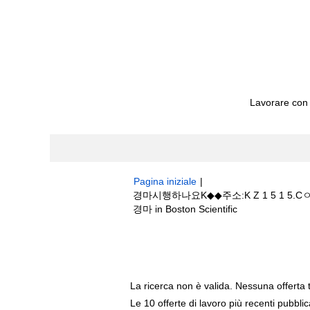
Lavorare con
Pagina iniziale
|
경마시행하나요K◆◆주소:K Z 1 5
(pagina
경마 in Boston Scientific
corrente)
Risultati di ricerca per
"경마시행하나요
이트추천¿금주 경마".
La ricerca non è valida. Nessuna offerta 
Le 10 offerte di lavoro più recenti pubbli