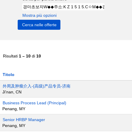
Mostra più opzioni
Risultati
1 – 10
di
10
Titolo
外周及肿瘤介入-(高级)产品专员-济南
Ji'nan, CN
Business Process Lead (Principal)
Penang, MY
Senior HRBP Manager
Penang, MY