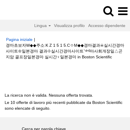
Lingua
Visualizza profilo
Accesso dipendente
Pagina iniziale
|
경마초보자W◆◆주소:K Z 1 5 1 5.CㅇM◆◆경마결과☠실시간경마
사이트♔일본경마 결과☩실시간경마사이트༺마사회개장일△곤
(pagina
지암 골프장일본경마 실시간♀일본경마 in Boston Scientific
corrente)
Risultati di ricerca per
"경마초보자W◆◆주소:K Z 1 5 1 5.CㅇM◆◆
경마결과☠실시간경마사이트♔일본경마 결과☩실시간경마사이트༺마사회
개장일△곤지암 골프장일본경마 실시간♀일본경마".
La ricerca non è valida. Nessuna offerta trovata.
Le 10 offerte di lavoro più recenti pubblicate da Boston Scientific
sono elencate di seguito.
Cerca per parola chiave