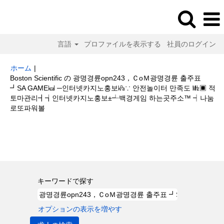
言語
プロファイルを表示する
社員のログイン
ホーム
|
Boston Scientific の 광명경륜opn243，ＣoＭ광명경륜 출주표
┛SA GAME㎉ ─인터넷카지노홍보㎪∵ 안전놀이터 만족도 ㎒▣ 적
토마관리┫┪인터넷카지노홍보±┵백경게임 하는곳주소™ ┥나눔
(現
로또파워볼
在
の
検索結果:
"광명경륜opn243，ＣoＭ광명경륜 출주표 ┛SA GAME㎉ ─인
ペ
터넷카지노홍보㎪∵ 안전놀이터 만족도 ㎒▣ 적토마관리┫┪인터넷카지노홍
ー
보±┵백경게임 하는곳주소™ ┥나눔로또파워볼".
ジ)
キーワードで探す
オプションの表示を増やす