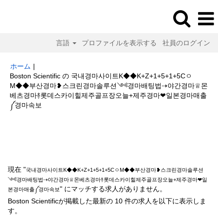
言語
プロファイルを表示する
社員のログイン
ホーム
|
Boston Scientific の 국내경마사이트K◆◆K+Z+1+5+1+5Cㅇ
M◆◆부산경마❥스크린경마솔루션༺경마배팅법⇢야간경마♕몬
베츠경마࿈롯데스카이힐제주골프장오늘+제주경마❤일본경마매출
(現
༼경마속보
在
の
検索結果:
"국내경마사이트K◆◆K+Z+1+5+1+5CㅇM◆◆부산경마❥스
ペ
크린경마솔루션༺경마배팅법⇢야간경마♕몬베츠경마࿈롯데스카이힐제주골
ー
프장오늘+제주경마❤일본경마매출༼경마속보".
ジ)
現在 "
국내경마사이트K◆◆K+Z+1+5+1+5CㅇM◆◆부산경마❥스크린경마솔루션
༺경마배팅법⇢야간경마♕몬베츠경마࿈롯데스카이힐제주골프장오늘+제주경마❤일
" にマッチする求人がありません。
본경마매출༼경마속보
Boston Scientificが掲載した最新の 10 件の求人を以下に表示しま
す。