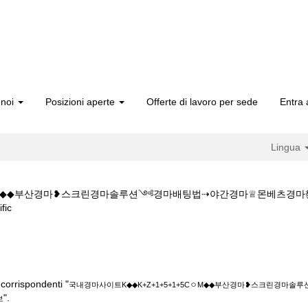
 noi
Posizioni aperte
Offerte di lavoro per sede
Entra 
Lingua
5CㅇM◆◆부산경마❥스크린경마솔루션༺경마배팅법⇢야간경마♕몬베츠경
(pagina
ic
corrente)
트K◆◆K+Z+1+5+1+5CㅇM◆◆부산경마❥스크린경마솔루션༺경마배팅
corrispondenti "
국내경마사이트K◆◆K+Z+1+5+1+5CㅇM◆◆부산경마❥스크린경
".
보