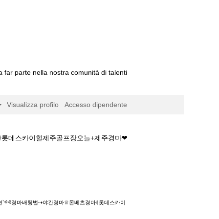
a far parte nella nostra comunità di talenti
Visualizza profilo
Accesso dipendente
마࿈롯데스카이힐제주골프장오늘+제주경마❤
법⇢야간경마♕몬베츠경마࿈롯데스카이힐제주골프장
마솔루션༺경마배팅법⇢야간경마♕몬베츠경마࿈롯데스카이