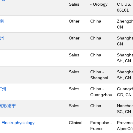
Sales
- Urology
CT, US,
06101
济南
Other
China
Zhengzh
CN
杭州
Other
China
Shangha
CN
Sales
China
Shangha
SH, CN
Sales
China -
Shangha
Shanghai
SH, CN
广州
Sales
China -
Guangz
Guangzhou
GD, CN
南充/遂宁
Sales
China
Nanchon
SC, CN
- Electrophysiology
Clinical
Farapulse -
Provenc
France
AlpesCô