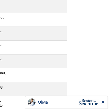
ou,
i,
i,
i,
hou,
g,
e
te