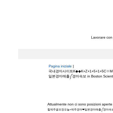
Lavorare con
Pagina iniziale
|
국내경마사이트K◆◆K+Z+1+5+1+
일본경마매출༼경마속보 in Boston Scientif
Risultati di ricerca per
"국내경마사이
오늘+제주경마❤일본경마매출༼경마속보".
Attualmente non ci sono posizioni aperte 
힐제주골프장오늘+제주경마❤일본경마매출༼경마속