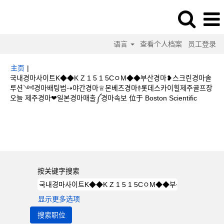
语言
查看个人档案
员工登录
主页
|
국내경마사이트K◆◆K Z 1 5 1 5CㅇM◆◆부산경마❥스크린경마솔
루션༺경마배팅법⇢야간경마♕몬베츠경마࿈롯데스카이힐제주골프장
（当
오늘 제주경마❤일본경마매출༼경마속보 位于 Boston Scientific
前
页
搜索结果：
"국내경마사이트K◆◆K Z 1 5 1 5CㅇM◆◆부산경마❥스크린
面）
경마솔루션༺경마배팅법⇢야간경마♕몬베츠경마࿈롯데스카이힐제주골프장오늘
제주경마❤일본경마매출༼경마속보".
按关键字搜索
显示更多选项