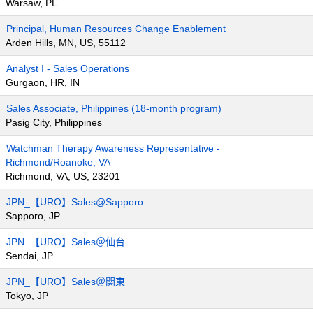
Warsaw, PL
Principal, Human Resources Change Enablement
Arden Hills, MN, US, 55112
Analyst I - Sales Operations
Gurgaon, HR, IN
Sales Associate, Philippines (18-month program)
Pasig City, Philippines
Watchman Therapy Awareness Representative -
Richmond/Roanoke, VA
Richmond, VA, US, 23201
JPN_【URO】Sales@Sapporo
Sapporo, JP
JPN_【URO】Sales＠仙台
Sendai, JP
JPN_【URO】Sales＠関東
Tokyo, JP