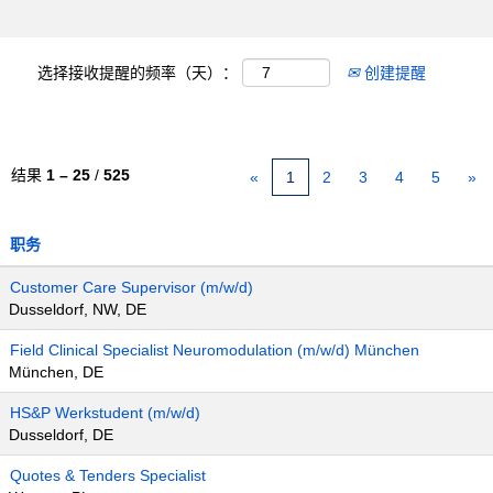
选择接收提醒的频率（天）：
创建提醒
结果
1 – 25
/
525
«
1
2
3
4
5
»
职务
Customer Care Supervisor (m/w/d)
Dusseldorf, NW, DE
Field Clinical Specialist Neuromodulation (m/w/d) München
München, DE
HS&P Werkstudent (m/w/d)
Dusseldorf, DE
Quotes & Tenders Specialist