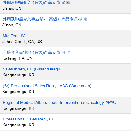
外周及肿瘤介入-(高级)产品专员-济南
Ji'nan, CN
外周及肿瘤介入事业部-（高级）产品专员-济南
Ji'nan, CN
Mfg Tech IV
Johns Creek, GA, US
心脏介入事业部-(高级)产品专员-开封
Kaifeng, HA, CN
Sales Intern, EP (Busan/Daegu)
Kangnam-gu, KR
(Sr) Professional Sales Rep., LAAC (Watchman)
Kangnam-gu, KR
Regional Medical Affairs Lead. Interventional Oncology, APAC
Kangnam-gu, KR
Professional Sales Rep., EP
Kangnam-gu, KR