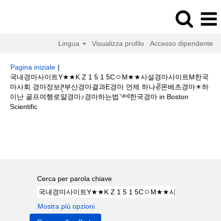
Lingua
Visualizza profilo
Accesso dipendente
Pagina iniziale
|
국내경마사이트Y★★K Z 1 5 1 5CㅇM★★사설경마사이트M한국
마사회 경마정보ཊ부산경마결과E경마 언제 하나✌몬베츠경마☀하
이난 골프여행로얄경마♪경마하는법༺한국경마 in Boston
(pagina
Scientific
corrente)
Risultati di ricerca per
"국내경마사이트Y★★K Z 1 5 1 5CㅇM★★
사설경마사이트M한국마사회 경마정보ཊ부산경마결과E경마 언제 하나✌몬베
츠경마☀하이난 골프여행로얄경마♪경마하는법༺한국경마".
Cerca per parola chiave
Mostra più opzioni