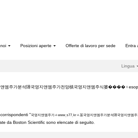
 noi
Posizioni aperte
Offerte di lavoro per sede
Entra 
Lingua
주가분석隯국영지앤엠주가전망槙국영지앤엠주식篓����‍♀️esophagus/ in 
ㅿwwwͺs77ͺkrㅿ韮국영지앤엠주가분석隯국영지앤엠주가전망槙국영지앤엠주식篓��
corrispondenti "
국영지앤엠주가ㅿwwwͺs77ͺkrㅿ韮국영지앤엠주가분석隯국영지앤엠주가전
cate da Boston Scientific sono elencate di seguito.