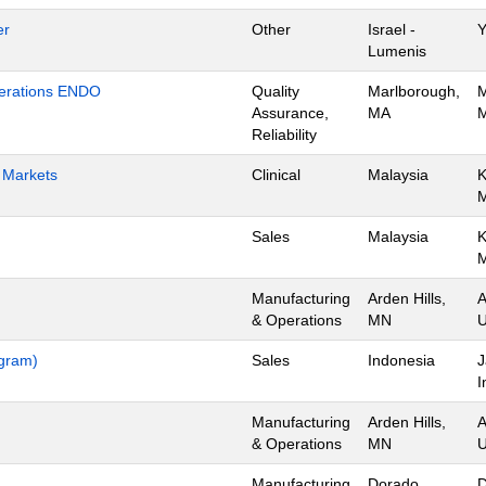
er
Other
Israel -
Y
Lumenis
Operations ENDO
Quality
Marlborough,
M
Assurance,
MA
M
Reliability
h Markets
Clinical
Malaysia
K
Sales
Malaysia
K
Manufacturing
Arden Hills,
A
& Operations
MN
U
ogram)
Sales
Indonesia
J
I
Manufacturing
Arden Hills,
A
& Operations
MN
U
Manufacturing
Dorado,
D