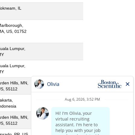
okneam, IL
arlborough,
A, US, 01752
uala Lumpur,
MY
uala Lumpur,
MY
rden Hills, MN,
S, 55112
akarta,
ndonesia
rden Hills, MN,
S, 55112
orado, PR, US,