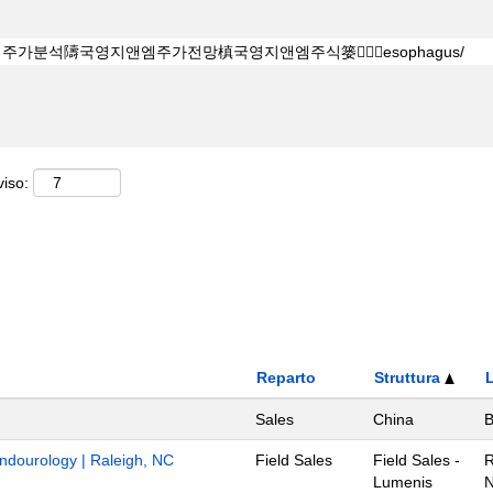
viso:
Reparto
Struttura
Sales
China
B
Endourology | Raleigh, NC
Field Sales
Field Sales -
R
Lumenis
N