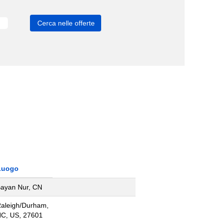
Luogo
ayan Nur, CN
aleigh/Durham,
C, US, 27601