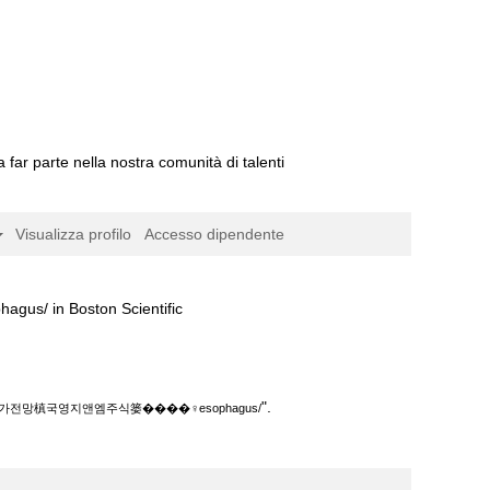
a far parte nella nostra comunità di talenti
Visualizza profilo
Accesso dipendente
(pagina
Boston Scientific
corrente)
��‍♀️esophagus/".
".
망槙국영지앤엠주식篓����‍♀️esophagus/