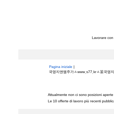
Lavorare con
Pagina iniziale
|
국영지앤엠주가ㅿwwwͺs77ͺkrㅿ韮국영지앤엠
Risultati di ricerca per
"국영지앤엠주가
Attualmente non ci sono posizioni aperte 
Le 10 offerte di lavoro più recenti pubbli