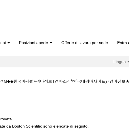
 noi
Posizioni aperte
Offerte di lavoro per sede
Entra 
Lingua
1+5.CㅇM◆◆한국마사회+경마정보T경마소식༻국내경마사이트༿경마정보
pagina
orrente)
◆◆주소:K+Z+1+5+1+5.CㅇM◆◆한국마사회+경마정보T경마소식༻국
trovata.
cate da Boston Scientific sono elencate di seguito.