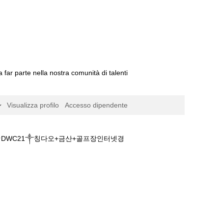
a far parte nella nostra comunità di talenti
Visualizza profilo
Accesso dipendente
★DWC21༒칭다오+금산+골프장인터넷경
내경마사이트༿경마정보★DWC21༒칭다오+금산