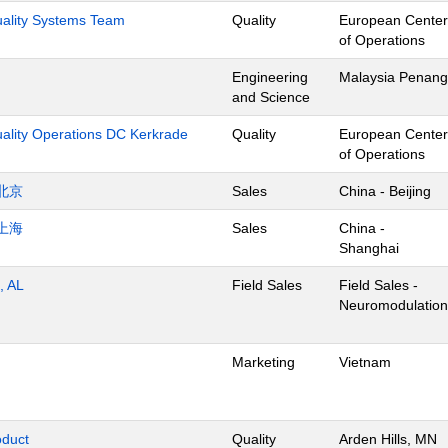
Quality Systems Team
Quality
European Center
of Operations
Engineering
Malaysia Penang
and Science
uality Operations DC Kerkrade
Quality
European Center
of Operations
北京
Sales
China - Beijing
上海
Sales
China -
Shanghai
, AL
Field Sales
Field Sales -
Neuromodulation
Marketing
Vietnam
oduct
Quality
Arden Hills, MN