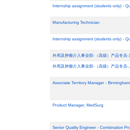
Internship assignment (students only) - 
Manufacturing Technician
Internship assignment (students only) - Q
外周及肿瘤介入事业部-（高级）产品专员-
外周及肿瘤介入事业部-（高级）产品专员-
Associate Territory Manager - Birmingham
Product Manager, MedSurg
Senior Quality Engineer - Combination Pr