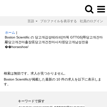
言語
プロファイルを表示する
社員のログイン
ホーム
|
Boston Scientific の 당고개감성테라피[까똑 GTTG5]㝵당고개건마
䍦당고개건마출장㾀당고개건전마사지徰당고개남성전용
(現
��horseshoe/
在
の
検索結果:
"당고개감성테라피[까똑 GTTG5]㝵당고개건마䍦당고개건마출
ペ
장㾀당고개건전마사지徰당고개남성전용��horseshoe/".
ー
ジ)
検索は無効です。求人が見つかりません。
Boston Scientificが掲載した最新の 10 件の求人を以下に表示しま
す。
キーワードで探す