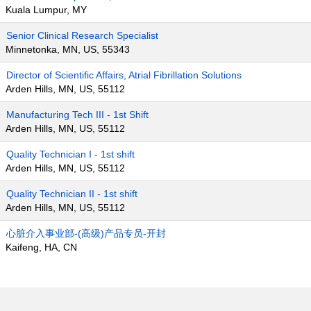
Kuala Lumpur, MY
Senior Clinical Research Specialist
Minnetonka, MN, US, 55343
Director of Scientific Affairs, Atrial Fibrillation Solutions
Arden Hills, MN, US, 55112
Manufacturing Tech III - 1st Shift
Arden Hills, MN, US, 55112
Quality Technician I - 1st shift
Arden Hills, MN, US, 55112
Quality Technician II - 1st shift
Arden Hills, MN, US, 55112
心脏介入事业部-(高级)产品专员-开封
Kaifeng, HA, CN