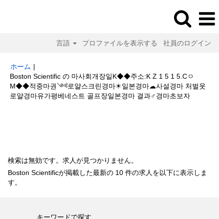
言語
プロファイルを表示する
社員のログイン
ホーム
|
Boston Scientific の 마사회개장일K◆◆주소:K Z 1 5 1 5.Cㅇ
M◆◆적중마권༺로얄스크린경마☀일본경마☁사설경마 처벌웃
(現
로얄경마유가평베네스트 골프장일본경마 결과♂경마초보자
在
の
検索結果:
"마사회개장일K◆◆주소:K Z 1 5 1 5.CㅇM◆◆적중마권༺로
ペ
얄스크린경마☀일본경마☁사설경마 처벌웃로얄경마유가평베네스트 골프장
ー
일본경마 결과♂경마초보자".
ジ)
検索は無効です。求人が見つかりません。
Boston Scientificが掲載した最新の 10 件の求人を以下に表示しま
す。
キーワードで探す