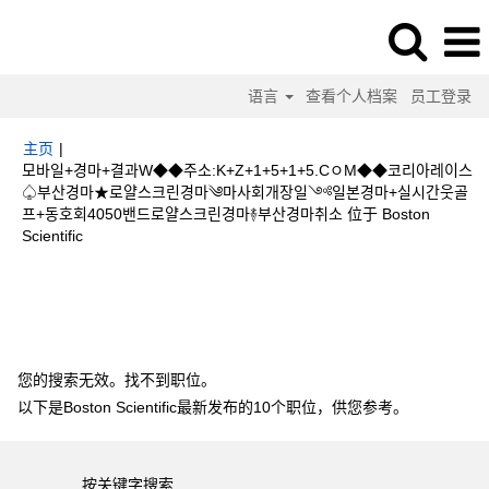
语言
查看个人档案
员工登录
主页
|
모바일+경마+결과W◆◆주소:K+Z+1+5+1+5.CㅇM◆◆코리아레이스
♤부산경마★로얄스크린경마༄마사회개장일༺일본경마+실시간웃골
프+동호회4050밴드로얄스크린경마࿈부산경마취소 位于 Boston
（当
Scientific
前
页
搜索结果：
"모바일+경마+결과W◆◆주소:K+Z+1+5+1+5.CㅇM◆◆코리
面）
아레이스♤부산경마★로얄스크린경마༄마사회개장일༺일본경마+실시간웃골프
+동호회4050밴드로얄스크린경마࿈부산경마취소".
您的搜索无效。找不到职位。
以下是Boston Scientific最新发布的10个职位，供您参考。
按关键字搜索